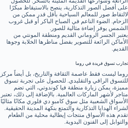
الرائعة وشوارعها القديمة المليئة بالسحر. للحصول
على أفضل الصور التذكارية، ينصح بالاستيقاظ مبكرًا
لالتقاط صور للمعالم السياحية بأقل قدر ممكن من
الزحام. الضوء الناعم في الصباح الباكر أو قبل غروب
الشمس يوفر إضاءة مثالية للصور.
بعتبر الجسر الروماني القديم ومنطقة المونتي من
الأماكن الرائعة للتصوير بفضل مناظرها الخلابة وجوها
القديم.
تجارب تسوق فريدة في روما
روما ليست فقط عاصمة الثقافة والتاريخ، بل أيضاً مركز
للتسوق الراقي والتقليدي. للحصول على تجربة تسوق
مميزة، يمكن زيارة منطقة فيا كوندوتي، التي تضم
متاجر لأشهر الماركات العالمية. بالإضافة إلى ذلك، تعتبر
الأسواق الشعبية مثل سوق كامبو دي فلوري مكانًا مثاليًا
لشراء الهدايا التذكارية والتمتع بنكهة المدينة الحقيقية.
تقدم هذه الأسواق منتجات إيطالية محلية من الطعام
والتوابل إلى الفنون اليدوية.