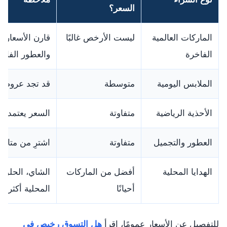
السعر؟
الماركات العالمية
ليست الأرخص غالبًا
قارن الأسعار 
الفاخرة
والعطور الفاخر
الملابس اليومية
متوسطة
قد تجد عروضًا 
الأحذية الرياضية
متفاوتة
السعر يعتمد ع
العطور والتجميل
متفاوتة
اشترِ من متاج
الهدايا المحلية
أفضل من الماركات
الشاي، الحلويا
أحيانًا
المحلية أكثر تمي
للتفصيل عن الأسعار عمومًا، اقرأ
هل التسوق رخيص في