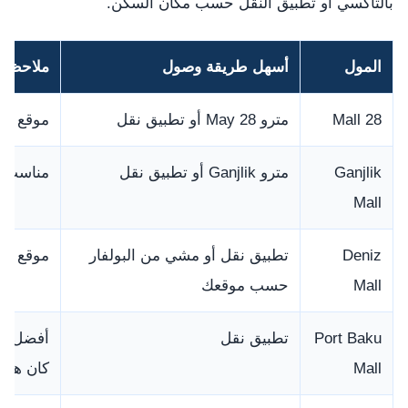
بالتاكسي أو تطبيق النقل حسب مكان السكن.
المول
أسهل طريقة وصول
ملاحظة
28 Mall
مترو 28 May أو تطبيق نقل
موقع مر
Ganjlik
مترو Ganjlik أو تطبيق نقل
مناسب لم
Mall
Deniz
تطبيق نقل أو مشي من البولفار
موقع جم
Mall
حسب موقعك
Port Baku
تطبيق نقل
أفضل للت
Mall
كان هدفك