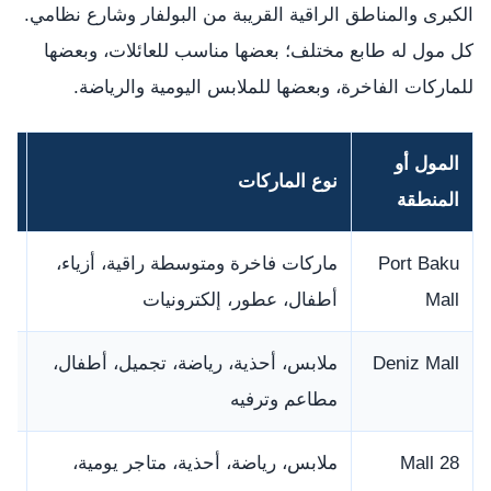
الكبرى والمناطق الراقية القريبة من البولفار وشارع نظامي.
كل مول له طابع مختلف؛ بعضها مناسب للعائلات، وبعضها
للماركات الفاخرة، وبعضها للملابس اليومية والرياضة.
المول أو
نوع الماركات
لم
المنطقة
Port Baku
ماركات فاخرة ومتوسطة راقية، أزياء،
من
Mall
أطفال، عطور، إلكترونيات
مس
Deniz Mall
ملابس، أحذية، رياضة، تجميل، أطفال،
ال
مطاعم وترفيه
قر
28 Mall
ملابس، رياضة، أحذية، متاجر يومية،