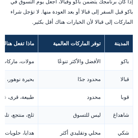
إذا كان برنامجك يتضمن باكو وقبالا، اجعل يوم التسوق في
باكو قبل السفر إلى قبالا أو بعد العودة منها. لا تؤجل شراء
الماركات إلى قبالا لأن الخيارات هناك أقل بكثير.
المدينة
توفر الماركات العالمية
ماذا تفعل هناك؟
باكو
الأفضل والأكثر تنوعًا
مولات، ماركات،
قبالا
محدود جدًا
بحيرة نوهور، تل
قوبا
محدود
طبيعة، قرى، غاب
شاهداغ
ليس للتسوق
ثلج، منتجع، تلفر
شكي
محلي وتقليدي أكثر
هدايا، حلويات، تا