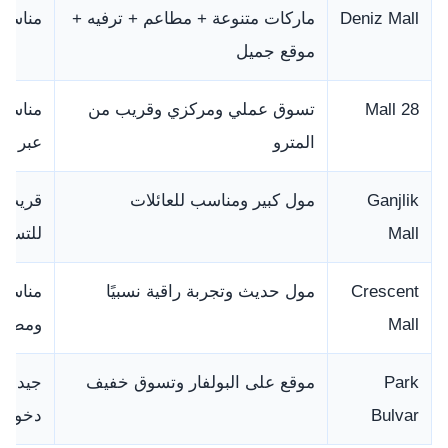
Deniz Mall
ماركات متنوعة + مطاعم + ترفيه +
مناسب 
موقع جميل
28 Mall
تسوق عملي ومركزي وقريب من
مناسب 
المترو
عبر 28 May.
Ganjlik
مول كبير ومناسب للعائلات
Mall
للتسوق
Crescent
مول حديث وتجربة راقية نسبيًا
مناسب 
Mall
ومطاع
Park
موقع على البولفار وتسوق خفيف
جيد إذ
Bulvar
دخول 