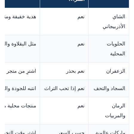
الشاي
نعم
هدية خفيفة ومناسب
الأذربيجاني
الحلويات
نعم
مثل البقلاوة وال
المحلية
الزعفران
نعم بحذر
اشترِ من متجر مو
السجاد والتحف
نعم إذا تحب التراث
انتبه للجودة والس
الرمان
نعم
منتجات محلية مميز
والمربيات
ماركات عالمية
حسب السعر
اشترِ وقت التخفيض