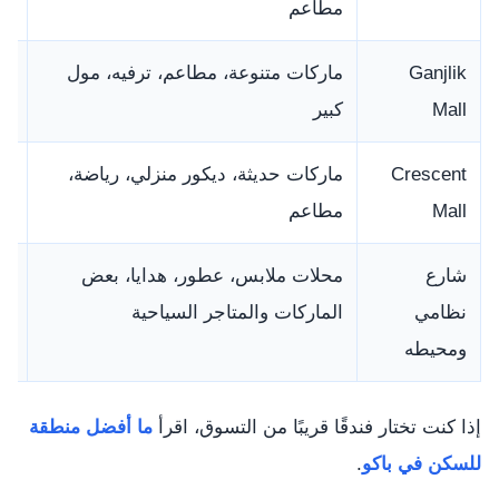
مطاعم
y.
Ganjlik
ماركات متنوعة، مطاعم، ترفيه، مول
ال
Mall
كبير
ال
Crescent
ماركات حديثة، ديكور منزلي، رياضة،
من
Mall
مطاعم
با
شارع
محلات ملابس، عطور، هدايا، بعض
ال
نظامي
الماركات والمتاجر السياحية
ول
ومحيطه
إذا كنت تختار فندقًا قريبًا من التسوق، اقرأ
ما أفضل منطقة
للسكن في باكو
.