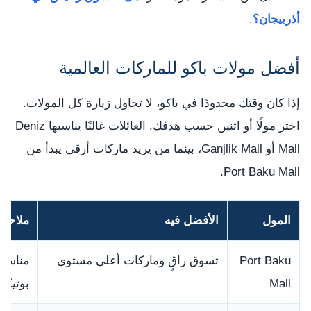
أذربيجان؟
.
أفضل مولات باكو للماركات العالمية
إذا كان وقتك محدودًا في باكو، لا تحاول زيارة كل المولات.
اختر مولًا أو اثنين حسب هدفك. العائلات غالبًا يناسبها Deniz
Mall أو Ganjlik Mall، بينما من يريد ماركات أرقى يبدأ من
Port Baku Mall.
المول
الأفضل فيه
ملاحظا
Port Baku
تسوق راقٍ وماركات أعلى مستوى
مناسب 
Mall
بوتيكا