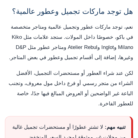
هل توجد ماركات تجميل وعطور عالمية؟
نعم، توجد ماركات عطور وتجميل عالمية ومتاجر متخصصة
في باكو، خصوصًا داخل المولات. ستجد علامات مثل Kiko
Milano وInglot وAtelier Rebul ومتاجر عطور مثل D&P
وغيرها، إضافة إلى أقسام تجميل وعطور في بعض المتاجر.
لكن عند شراء العطور أو مستحضرات التجميل، الأفضل
الشراء من متجر رسمي أو فرع داخل مول معروف، وتجنب
الباعة غير الواضحين أو العروض المبالغ فيها جدًا، خاصة
للعطور الفاخرة.
تنبيه مهم:
لا تشترِ عطورًا أو مستحضرات تجميل غالية
من محلات غير موثوقة لمجرد السعر المنخفض.