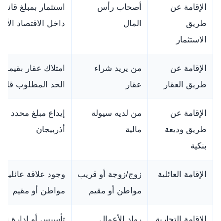
الإقامة عن
أصحاب رأس
استثمار بمبلغ قانو
طريق
المال
داخل الاقتصاد الأذر
الاستثمار
الإقامة عن
من يريد شراء
امتلاك عقار بقيمة 
طريق العقار
عقار
الحد المطلوب قانوني
الإقامة عن
من لديه سيولة
إيداع مبلغ محدد في
طريق وديعة
مالية
أذربيجان
بنكية
الإقامة العائلية
زوج/زوجة أو قريب
وجود علاقة عائلية ق
مواطن أو مقيم
مواطن أو مقيم
الإقامة التجارية
رواد الأعمال
تأسيس أو إدارة نش