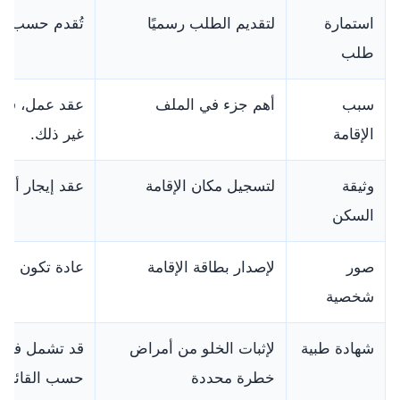
استمارة
لتقديم الطلب رسميًا
تُقدم حسب نم
طلب
سبب
أهم جزء في الملف
عقد عمل، قبول
الإقامة
غير ذلك.
وثيقة
لتسجيل مكان الإقامة
عقد إيجار أو 
السكن
صور
لإصدار بطاقة الإقامة
عادة تكون بمقاس مح
شخصية
شهادة طبية
لإثبات الخلو من أمراض
خطرة محددة
حسب القائمة 