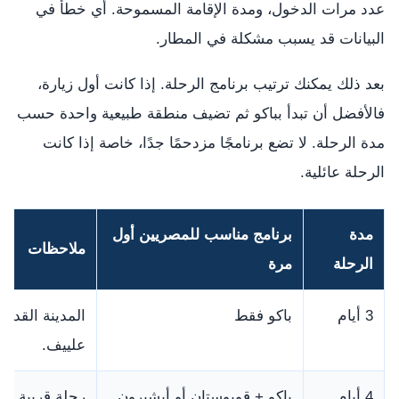
عدد مرات الدخول، ومدة الإقامة المسموحة. أي خطأ في
البيانات قد يسبب مشكلة في المطار.
بعد ذلك يمكنك ترتيب برنامج الرحلة. إذا كانت أول زيارة،
فالأفضل أن تبدأ بباكو ثم تضيف منطقة طبيعية واحدة حسب
مدة الرحلة. لا تضع برنامجًا مزدحمًا جدًا، خاصة إذا كانت
الرحلة عائلية.
مدة
برنامج مناسب للمصريين أول
ملاحظات
الرحلة
مرة
3 أيام
باكو فقط
المدينة القديم
علييف.
4 أيام
باكو + قوبوستان أو أبشيرون
رحلة قريبة خا