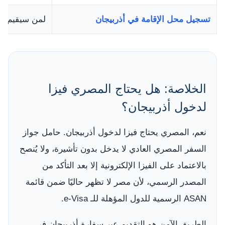
تسجيل محل الإقامة في أذربيجان
لمن سيقيم أكثر من 15 يومًا 
الخلاصة: هل يحتاج المصري فيزا
لدخول أذربيجان؟
نعم، المصري يحتاج فيزا لدخول أذربيجان. حامل جواز
السفر المصري العادي لا يدخل بدون تأشيرة، ولا يُنصح
بالاعتماد على الفيزا الإلكترونية إلا بعد التأكد من
المصدر الرسمي، لأن مصر لا تظهر حاليًا ضمن قائمة
ASAN الرسمية للدول المؤهلة للـ e-Visa.
الطريق الآمن هو التقديم عبر سفارة أذربيجان في