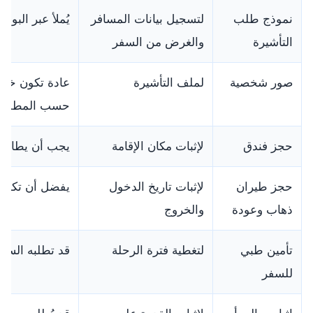
نموذج طلب
لتسجيل بيانات المسافر
يُملأ عبر البو
التأشيرة
والغرض من السفر
صور شخصية
لملف التأشيرة
حسب المطلوب
حجز فندق
لإثبات مكان الإقامة
يجب أن يطابق م
حجز طيران
لإثبات تاريخ الدخول
يفضل أن تكون ا
ذهاب وعودة
والخروج
تأمين طبي
لتغطية فترة الرحلة
قد تطلبه السف
للسفر