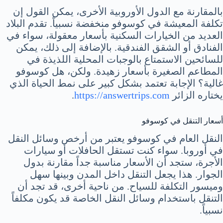
بالمقارنة مع الدول الأوروبية الأخرى، يمكن القول إن
تكلفة المعيشة في كوسوفو منخفضة نسبياً. تقدم البلاد
العديد من الخيارات السكنية بأسعار معقولة، سواء في
الفنادق أو الشقق الفندقية. بالإضافة إلى ذلك، يمكن
للسائحين الاستمتاع بالوجبات المحلية اللذيذة في
المطاعم الصغيرة بأسعار زهيدة. ولكن، هل كوسوفو
غالية؟ الإجابة تعتمد بشكل كبير على نمط الحياة الذي
يختاره الزائر
https://answertrips.com
.
أسعار التنقل في كوسوفو
النقل العام في كوسوفو يعتبر من أرخص وسائل النقل
في أوروبا. سواء كنت تستقل الحافلات أو سيارات
الأجرة، ستجد أن الأسعار مناسبة جداً مقارنة بدول
الجوار. هذا يجعل التنقل داخل المدن وبينها سهل
وميسور التكلفة للسياح. من ناحية أخرى، قد تجد أن
التنقل باستخدام وسائل النقل الخاصة قد يكون مكلفاً
نسبياً.