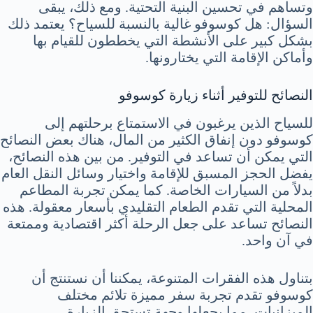
وتساهم في تحسين البنية التحتية. ومع ذلك، يبقى
السؤال: هل كوسوفو غالية بالنسبة للسياح؟ يعتمد ذلك
بشكل كبير على الأنشطة التي يخططون للقيام بها
وأماكن الإقامة التي يختارونها.
النصائح للتوفير أثناء زيارة كوسوفو
للسياح الذين يرغبون في الاستمتاع برحلتهم إلى
كوسوفو دون إنفاق الكثير من المال، هناك بعض النصائح
التي يمكن أن تساعد في التوفير. من بين هذه النصائح،
يفضل الحجز المسبق للإقامة واختيار وسائل النقل العام
بدلاً من السيارات الخاصة. كما يمكن تجربة المطاعم
المحلية التي تقدم الطعام التقليدي بأسعار معقولة. هذه
النصائح تساعد على جعل الرحلة أكثر اقتصادية وممتعة
في آن واحد.
بتناول هذه الفقرات المتنوعة، يمكننا أن نستنتج أن
كوسوفو تقدم تجربة سفر مميزة تلائم مختلف
الميزانيات، مما يجعلها وجهة تستحق الزيارة