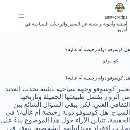
لتجاوز
لى
لمحتوى
answer-trips
أسئلة وأجوبة واضحة عن السفر والرحلات السياحية في
أوروبا
هل كوسوفو دولة رخيصة أم غالية؟
كوسوفو
هل كوسوفو دولة رخيصة أم غالية؟
تعتبر كوسوفو وجهة سياحية ناشئة تجذب العديد
من الزوار بفضل طبيعتها الجميلة وتاريخها
الثقافي الغني. لكن يبقى السؤال الشائع بين
السياح: هل كوسوفو دولة رخيصة أم غالية؟ في
الحقيقة، تتباين الآراء حول هذا الموضوع بناءً على
تجارب الأفراد وميزانياتهم الشخصية. تتوفر في