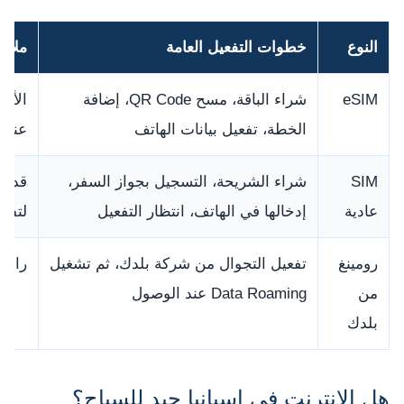
النوع
خطوات التفعيل العامة
ملاح
eSIM
شراء الباقة، مسح QR Code، إضافة
الأفض
الخطة، تفعيل بيانات الهاتف
عند 
SIM
شراء الشريحة، التسجيل بجواز السفر،
قد ت
عادية
إدخالها في الهاتف، انتظار التفعيل
لتفعي
رومينغ
تفعيل التجوال من شركة بلدك، ثم تشغيل
راجع 
من
Data Roaming عند الوصول
بلدك
هل الإنترنت في إسبانيا جيد للسياح؟