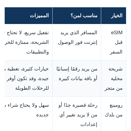
الخيار
مناسب لمن؟
المميزات
eSIM
المسافر الذي يريد
تفعيل سريع، لا تحتاج تبد
قبل
إنترنت فور الوصول
الشريحة، ممتازة للخرائ
السفر
والتطبيقات
شريحة
من يريد رقمًا إسبانيًا
خيارات كثيرة، تغطية محل
محلية
أو باقة بيانات كبيرة
جيدة، وقد تكون أوفر
من متجر
للرحلات الطويلة
رومينغ
رحلة قصيرة جدًا أو
سهل ولا يحتاج شراء شر
من بلدك
من لا يريد تغيير أي
جديدة
إعدادات