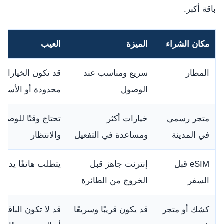
باقة أكبر.
مكان الشراء
الميزة
العيب
المطار
سريع ومناسب عند
قد تكون الخيارات
الوصول
محدودة أو الأسعار
متجر رسمي
خيارات أكثر
تحتاج وقتًا للوصول
في المدينة
ومساعدة في التفعيل
والانتظار
eSIM قبل
إنترنت جاهز قبل
يتطلب هاتفًا يدعم SIM
السفر
الخروج من الطائرة
كشك أو متجر
قد يكون قريبًا وسريعًا
قد لا تكون الباقة