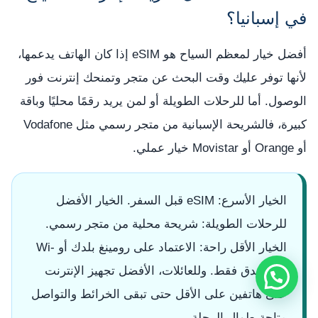
في إسبانيا؟
أفضل خيار لمعظم السياح هو eSIM إذا كان الهاتف يدعمها،
لأنها توفر عليك وقت البحث عن متجر وتمنحك إنترنت فور
الوصول. أما للرحلات الطويلة أو لمن يريد رقمًا محليًا وباقة
كبيرة، فالشريحة الإسبانية من متجر رسمي مثل Vodafone
أو Orange أو Movistar خيار عملي.
الخيار الأسرع: eSIM قبل السفر. الخيار الأفضل
للرحلات الطويلة: شريحة محلية من متجر رسمي.
الخيار الأقل راحة: الاعتماد على رومينغ بلدك أو Wi-
Fi الفندق فقط. وللعائلات، الأفضل تجهيز الإنترنت
على هاتفين على الأقل حتى تبقى الخرائط والتواصل
متاحة طوال الرحلة.