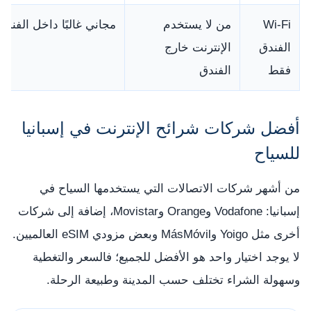
Wi-Fi
من لا يستخدم
مجاني غالبًا داخل الفندق
الفندق
الإنترنت خارج
فقط
الفندق
أفضل شركات شرائح الإنترنت في إسبانيا
للسياح
من أشهر شركات الاتصالات التي يستخدمها السياح في
إسبانيا: Vodafone وOrange وMovistar، إضافة إلى شركات
أخرى مثل Yoigo وMásMóvil وبعض مزودي eSIM العالميين.
لا يوجد اختيار واحد هو الأفضل للجميع؛ فالسعر والتغطية
وسهولة الشراء تختلف حسب المدينة وطبيعة الرحلة.