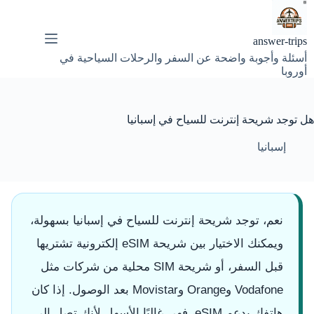
لتجاوز
لى
لمحتوى
answer-trips
أسئلة وأجوبة واضحة عن السفر والرحلات السياحية في
أوروبا
هل توجد شريحة إنترنت للسياح في إسبانيا
إسبانيا
نعم، توجد شريحة إنترنت للسياح في إسبانيا بسهولة،
ويمكنك الاختيار بين شريحة eSIM إلكترونية تشتريها
قبل السفر، أو شريحة SIM محلية من شركات مثل
Vodafone وOrange وMovistar بعد الوصول. إذا كان
هاتفك يدعم eSIM، فهي غالبًا الأسهل لأنك تصل إلى