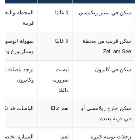
سكن في سنتر زيلامسي
لا غالبًا
المحطة والبحير
قريبة
سكن قريب من محطة
لا غالبًا
سهولة الوصول ل
Zell am See
وسالزبورغ والق
سكن في كابرون
ليست
توجد باصات إلى
ضرورية
وكابرون
دائمًا
سكن خارج زيلامسي أو
نعم غالبًا
الباصات قد تكو
في قرية بعيدة
رحلات يومية كثيرة
نعم
السيارة تختصر 