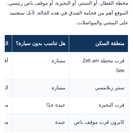
محطة القطار، أو السنتر، أو البحيرة، أو موقف باص رئيسي.
الموقع أهم من فخامة الفندق في هذه الحالة، لأنك ستعتمد
على المشي والمواصلات.
منطقة السكن
هل تناسب بدون سيارة؟
المل
قرب محطة Zell am
ممتازة
أفضل
See
سنتر زيلامسي
ممتازة
المط
قرب البحيرة
جيدة جدًا
ممتع
كابرون قرب موقف باص
جيدة
مناس