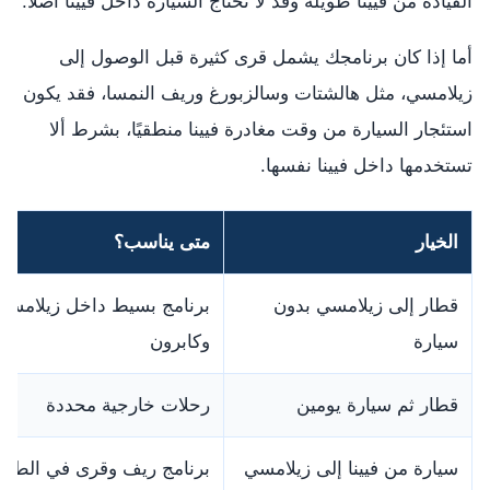
القيادة من فيينا طويلة وقد لا تحتاج السيارة داخل فيينا أصلًا.
أما إذا كان برنامجك يشمل قرى كثيرة قبل الوصول إلى
زيلامسي، مثل هالشتات وسالزبورغ وريف النمسا، فقد يكون
استئجار السيارة من وقت مغادرة فيينا منطقيًا، بشرط ألا
تستخدمها داخل فيينا نفسها.
الخيار
متى يناسب؟
قطار إلى زيلامسي بدون
برنامج بسيط داخل زيلامسي
سيارة
وكابرون
قطار ثم سيارة يومين
رحلات خارجية محددة
سيارة من فيينا إلى زيلامسي
برنامج ريف وقرى في الطري