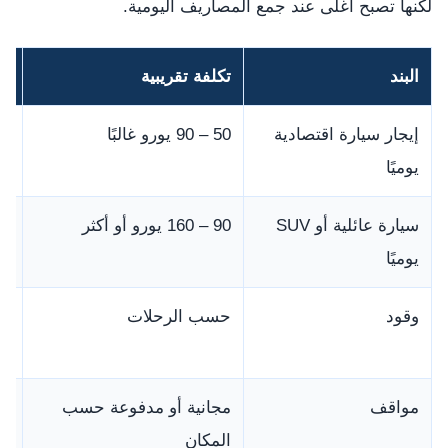
لكنها تصبح أغلى عند جمع المصاريف اليومية.
البند
تكلفة تقريبية
مل
إيجار سيارة اقتصادية
50 – 90 يورو غالبًا
تخ
يوميًا
سيارة عائلية أو SUV
90 – 160 يورو أو أكثر
مف
يوميًا
وقود
حسب الرحلات
يز
إن
مواقف
مجانية أو مدفوعة حسب
اس
المكان