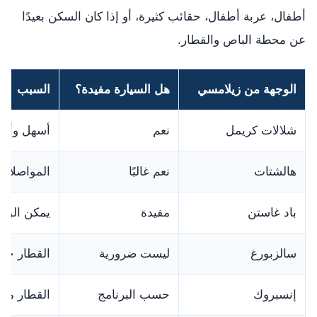
أطفال، عربة أطفال، حقائب كثيرة، أو إذا كان السكن بعيدًا
عن محطة الباص والقطار.
الوجهة من زيلامسي
هل السيارة مفيدة؟
السبب
شلالات كريمل
نعم
أسهل وأسرع
هالشتات
نعم غالبًا
المواصلات 
باد غاستن
مفيدة
يمكن الوصو
سالزبورغ
ليست ضرورية
القطار خيا
إنسبروك
حسب البرنامج
القطار من