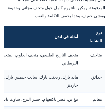
المدفوعة. يمكن بناء يوم كامل حول متحف مجاني وحديقة
ومشي خفيف، وهذا يخفف التكلفة والتعب.
نوع
أمثلة في لندن
النشاط
متاحف
متحف التاريخ الطبيعي، متحف العلوم، المتحف
البريطاني
حدائق
هايد بارك، ريجنت بارك، سانت جيمس بارك، كي
جاردنز
معالم
بيغ بن، قصر باكنغهام، جسر البرج، ساوث بانك