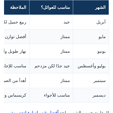
الشهر
مناسب للعوائل؟
الملاحظة
أبريل
جيد
ربيع جميل لكن 
مايو
ممتاز
أفضل توازن بي
يونيو
ممتاز
نهار طويل وأجو
يوليو وأغسطس
جيد جدًا لكن مزدحم
مناسب للإجازات،
سبتمبر
ممتاز
أهدأ من الصيف
ديسمبر
مناسب للأجواء
كريسماس وتسوق
للمقارنة حسب الشهر، راجع
أفضل شهر لزيارة لندن
و
متى