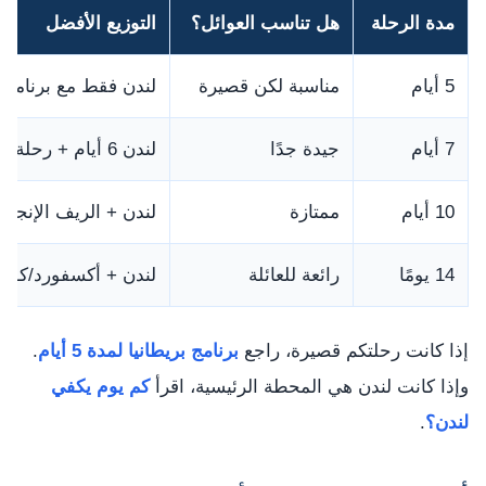
مدة الرحلة
هل تناسب العوائل؟
التوزيع الأفضل
5 أيام
مناسبة لكن قصيرة
لندن فقط مع برنامج
7 أيام
جيدة جدًا
لندن 6 أيام + رحلة يوم إلى أكسفورد أو وندسور
10 أيام
ممتازة
لندن + الريف الإنجلي
14 يومًا
رائعة للعائلة
لندن + أكسفورد/كوتس
إذا كانت رحلتكم قصيرة، راجع
برنامج بريطانيا لمدة 5 أيام
.
وإذا كانت لندن هي المحطة الرئيسية، اقرأ
كم يوم يكفي
لندن؟
.