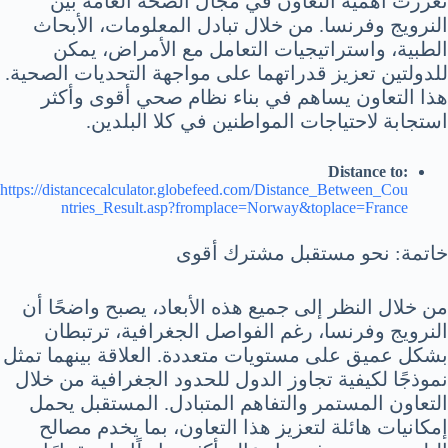
تعززت أهمية التعاون في مجال الصحة العامة بين
النرويج وفرنسا. من خلال تبادل المعلومات، الأبحاث
الطبية، واستراتيجيات التعامل مع الأمراض، يمكن
للدولتين تعزيز قدراتهما على مواجهة التحديات الصحية.
هذا التعاون يساهم في بناء نظام صحي أقوى وأكثر
استجابة لاحتياجات المواطنين في كلا البلدين.
Distance to:
https://distancecalculator.globefeed.com/Distance_Between_Cou
ntries_Result.asp?fromplace=Norway&toplace=France
خاتمة: نحو مستقبل مشترك أقوى
من خلال النظر إلى جميع هذه الأبعاد، يصبح واضحًا أن
النرويج وفرنسا، رغم الفواصل الجغرافية، ترتبطان
بشكل عميق على مستويات متعددة. العلاقة بينهما تمثل
نموذجًا لكيفية تجاوز الدول للحدود الجغرافية من خلال
التعاون المستمر والتفاهم المتبادل. المستقبل يحمل
إمكانيات هائلة لتعزيز هذا التعاون، بما يخدم مصالح