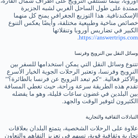
أوروبا، بينما تستلقي النرويج على أطراف شمال القارة،
ممتدة على طول الساحل الغربي لشبه الجزيرة
الإسكندنافية. هذا التوزيع الجغرافي يمنح كل منهما
خصائص مناخية وطبيعية مختلفة، وأيضًا يعكس التنوع
الكبير في تضاريس أوروبا وتنقلاتها
.
https://answertrips.com
وسائل النقل بين النرويج وفرنسا
تتنوع وسائل النقل التي يمكن استخدامها للسفر بين
النرويج وفرنسا، وتعتبر الرحلات الجوية الخيار الأسرع
والأكثر فعالية. “كم تبعد النرويج عن فرنسا بالطائرة؟”
تقدم هذه الطريقة سرعة وراحة، حيث تغطي المسافة
بين البلدين في غضون ساعات قليلة، وهو ما يفضله
الكثيرون لتوفير الوقت والجهد.
التبادلات الثقافية والتجارية
علاوة على الرحلات الشخصية، يتمتع البلدان بعلاقات
تجارية وثقافية قوية، تسهم في تعزيز التفاهم والتعاون