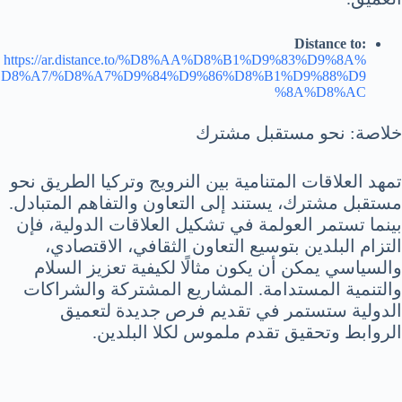
Distance to:
https://ar.distance.to/%D8%AA%D8%B1%D9%83%D9%8A%
D8%A7/%D8%A7%D9%84%D9%86%D8%B1%D9%88%D9
%8A%D8%AC
خلاصة: نحو مستقبل مشترك
تمهد العلاقات المتنامية بين النرويج وتركيا الطريق نحو
مستقبل مشترك، يستند إلى التعاون والتفاهم المتبادل.
بينما تستمر العولمة في تشكيل العلاقات الدولية، فإن
التزام البلدين بتوسيع التعاون الثقافي، الاقتصادي،
والسياسي يمكن أن يكون مثالًا لكيفية تعزيز السلام
والتنمية المستدامة. المشاريع المشتركة والشراكات
الدولية ستستمر في تقديم فرص جديدة لتعميق
الروابط وتحقيق تقدم ملموس لكلا البلدين.