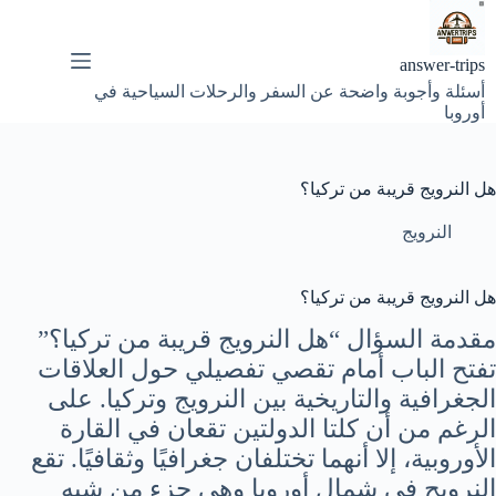
لتجاوز
لى
لمحتوى
answer-trips
أسئلة وأجوبة واضحة عن السفر والرحلات السياحية في
أوروبا
هل النرويج قريبة من تركيا؟
النرويج
هل النرويج قريبة من تركيا؟
مقدمة السؤال “هل النرويج قريبة من تركيا؟”
تفتح الباب أمام تقصي تفصيلي حول العلاقات
الجغرافية والتاريخية بين النرويج وتركيا. على
الرغم من أن كلتا الدولتين تقعان في القارة
الأوروبية، إلا أنهما تختلفان جغرافيًا وثقافيًا. تقع
النرويج في شمال أوروبا وهي جزء من شبه