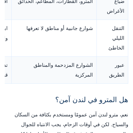
ضياع
المترو، القطارات، المطاعم، الحدائق
افحص
الأغراض
التنقل
شوارع جانبية أو مناطق لا تعرفها
ابقَ
الليلي
واست
الخاطئ
عبور
الشوارع المزدحمة والمناطق
تذكر
الطريق
المركزية
قبل 
هل المترو في لندن آمن؟
نعم، مترو لندن آمن عمومًا ومستخدم بكثافة من السكان
والسياح. لكن في أوقات الزحام، يجب الانتباه للجوال