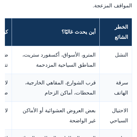
المواقف المزعجة.
الخطر
أين يحدث غالبًا؟
كيف 
الشائع
النشل
المترو، الأسواق، أكسفورد ستريت،
ضع ا
المناطق السياحية المزدحمة
تترك
سرقة
قرب الشوارع، المقاهي الخارجية،
لا ت
الهاتف
المحطات، أماكن الزحام
طويل
الاحتيال
بعض العروض العشوائية أو الأماكن
لا ت
السياحي
غير الواضحة