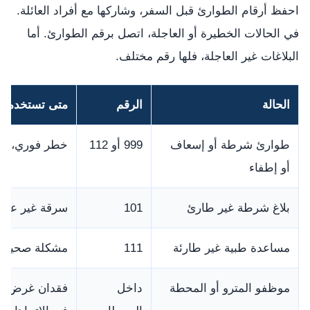
احفظ أرقام الطوارئ قبل السفر، وشاركها مع أفراد العائلة.
في الحالات الخطيرة أو العاجلة، اتصل برقم الطوارئ. أما
البلاغات غير العاجلة، فلها رقم مختلف.
الحالة
الرقم
متى تستخدمه؟
طوارئ شرطة أو إسعاف
999 أو 112
خطر فوري، إصا
أو إطفاء
بلاغ شرطة غير طارئ
101
سرقة غير عاجل
مساعدة طبية غير طارئة
111
مشكلة صحية ع
موظفو المترو أو المحطة
داخل
فقدان غرض، ش