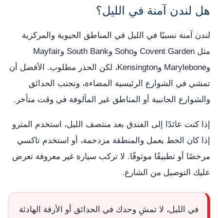
هل لندن آمنة في الليل؟
لندن آمنة نسبيًا في الليل في المناطق الحيوية والمركزية
مثل Covent Garden وSoho وSouth Bank وMayfair
وMarylebone وKensington، لكن الحذر مطلوب. الأفضل أن
تمشي في الشوارع الرئيسية المضاءة، وتجنب الحدائق
والشوارع الجانبية أو المناطق غير المألوفة في وقت متأخر.
إذا كنت عائدًا إلى الفندق بعد منتصف الليل، استخدم المترو
إذا كان الخط يعمل والمنطقة مزدحمة، أو استخدم تاكسي
مرخصًا أو تطبيقًا موثوقًا. لا تركب سيارة غير معروفة تعرض
عليك التوصيل من الشارع.
في الليل، لا تمشِ وحدك في الحدائق أو الأزقة الهادئة