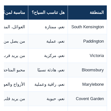
المنطقة
هل تناسب السياح؟
مناسبة لمن؟
South Kensington
نعم، ممتازة
العوائل، المتاح
Paddington
نعم، عملية
من يصل من هيثر
Victoria
نعم، مركزية
من يريد قرب و
Bloomsbury
نعم، هادئة نسبيًا
محبو المتاحف 
Marylebone
نعم، راقية وعملية
الأزواج والعوا
Covent Garden
نعم، حيوية
من يريد قلب ل