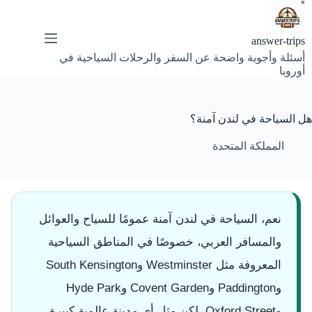
لتجاوز
لى
لمحتوى
answer-trips
أسئلة وأجوبة واضحة عن السفر والرحلات السياحية في
أوروبا
هل السياحة في لندن آمنة؟
المملكة المتحدة
نعم، السياحة في لندن آمنة عمومًا للسياح والعوائل
والمسافر العربي، خصوصًا في المناطق السياحية
المعروفة مثل Westminster وSouth Kensington
وPaddington وCovent Garden وHyde Park
وOxford Street. لكن مثل أي مدينة عالمية كبيرة،