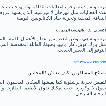
برشلونة مدينة تزخر بالفعاليات الثقافية والمهرجانات على
هذه الفعاليات مثل مهرجان لا ميرسيه، الذي يشهد عروض
الثقافة المحلية وتجربة حياة الكاتالونيين اليومية.
اكتشاف الفن والهندسة المعمارية
برشلونة هي موطن لبعض من أعظم الأعمال الفنية والمعما
مثل بارك غويل، كازا باتيو، وطبعًا، العائلة المقدسة، ال
النوفو إلى العصر الحديث.
https://www.klm.com
نصائح للمسافرين: كيف تعيش كالمحليين
لتعيش تجربة برشلونة كما يعيشها السكان المحليون، ابد
سوق لا بوكويريا، حيث يمكنك تذوق الأطعمة الطازجة والش
الزحام السياحي.