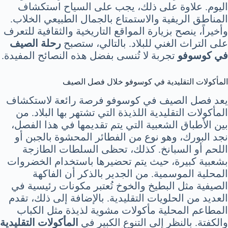
اليوم. علاوة على ذلك، يجب على السياح استكشاف
المناطق الريفية والاستمتاع بالجمال الطبيعي الخلاب.
وأخيراً، ينصح بزيارة المواقع التاريخية والثقافية للتعرف
على التراث الغني للبلاد. بالتالي، ستصبح
رحلة الصيف
في كوسوفو
تجربة لا تُنسى بفضل هذه النصائح المفيدة.
المأكولات التقليدية في كوسوفو خلال فصل الصيف
يعد فصل الصيف في كوسوفو فرصة رائعة لاستكشاف
المأكولات التقليدية اللذيذة التي تشتهر بها البلاد. من
بين الأطباق الشعبية التي يتم تقديمها في هذا الفصل،
نجد البورك، وهو نوع من الفطائر المحشوة بالجبن أو
اللحم أو السبانخ. كذلك، تحظى السلطات الطازجة
بشعبية كبيرة، حيث يتم تحضيرها باستخدام الخضروات
المحلية الموسمية. من الجدير بالذكر أن الفاكهة
الصيفية مثل البطيخ والخوخ تُعتبر مكونات رئيسية في
العديد من الحلويات التقليدية. بالإضافة إلى ذلك، تقدم
المطاعم المحلية مأكولات مشوية لذيذة مثل الكباب
والكفتة. بالنظر إلى التنوع الكبير في
المأكولات التقليدية