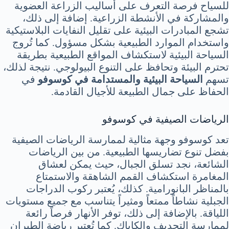
للسياح فرصة التعرف على أساليب الزراعة العضوية
والمشاركة في الأنشطة الزراعية. إضافة إلى ذلك،
تشجع المبادرات البيئية على تقليل النفايات البلاستيكية
واستخدام الموارد الطبيعية بشكل مسؤول. كما تُروج
السياحة البيئية لاستكشاف المواقع الطبيعية بطريقة
تحترم البيئة وتحافظ على التنوع البيولوجي. نتيجة لذلك،
تسهم
السياحة البيئية والمستدامة في كوسوفو
في
الحفاظ على جمال الطبيعة للأجيال القادمة.
الرياضات الصيفية في كوسوفو
تعد كوسوفو وجهة مثالية لممارسة الرياضات الصيفية
بفضل تنوع تضاريسها الطبيعية. من بين الرياضات
الشائعة، نجد تسلق الجبال، حيث يمكن لعشاق
المغامرة استكشاف القمم الشاهقة والاستمتاع
بالمناظر البانورامية. كذلك، يُعتبر ركوب الدراجات
الجبلية نشاطاً ممتعاً ومثيراً يتناسب مع جميع مستويات
اللياقة. بالإضافة إلى ذلك، توفر الأنهار فرصاً رائعة
لممارسة التجديف والكاياك. كما تُعتبر رياضة الطيران