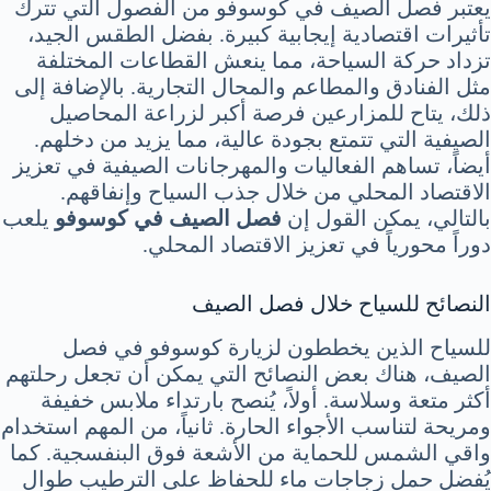
يعتبر فصل الصيف في كوسوفو من الفصول التي تترك
تأثيرات اقتصادية إيجابية كبيرة. بفضل الطقس الجيد،
تزداد حركة السياحة، مما ينعش القطاعات المختلفة
مثل الفنادق والمطاعم والمحال التجارية. بالإضافة إلى
ذلك، يتاح للمزارعين فرصة أكبر لزراعة المحاصيل
الصيفية التي تتمتع بجودة عالية، مما يزيد من دخلهم.
أيضاً، تساهم الفعاليات والمهرجانات الصيفية في تعزيز
الاقتصاد المحلي من خلال جذب السياح وإنفاقهم.
بالتالي، يمكن القول إن
فصل الصيف في كوسوفو
يلعب
دوراً محورياً في تعزيز الاقتصاد المحلي.
النصائح للسياح خلال فصل الصيف
للسياح الذين يخططون لزيارة كوسوفو في فصل
الصيف، هناك بعض النصائح التي يمكن أن تجعل رحلتهم
أكثر متعة وسلاسة. أولاً، يُنصح بارتداء ملابس خفيفة
ومريحة لتناسب الأجواء الحارة. ثانياً، من المهم استخدام
واقي الشمس للحماية من الأشعة فوق البنفسجية. كما
يُفضل حمل زجاجات ماء للحفاظ على الترطيب طوال