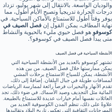
والوديان الواسعة. بالانتقال إلى شهر يوليو، تزداد
درجات الحرارة تدريجياً وتصبح الأيام أطول، مما
يوفر وقتاً أطول للاستمتاع بالأماكن السياحية. في
نهاية المطاف، يمكن القول إن
فصل الصيف في
كوسوفو
هو فصل حيوي مليء بالحيوية والنشاط
متى يبدأ فصل الصيف في كوسوفو؟.
الأنشطة السياحية في فصل الصيف
تشتهر كوسوفو بالعديد من الأنشطة السياحية التي
يمكن ممارستها خلال فصل الصيف. من بين هذه
الأنشطة، يمكن للسياح الاستمتاع برحلات المشي
لمسافات طويلة في جبال البلقان. إضافةً إلى ذلك،
تقدم الأنهار والبحيرات فرصاً رائعة لممارسة الرياضات
المائية مثل التجديف وصيد الأسماك. في ضوء ذلك، تجد
العائلات نفسها أمام خيارات عديدة للاستمتاع بالطبيعة.
علاوةً على ذلك، تنظم المدن الكوسوفية العديد من
المهرجانات الثقافية التي تعكس تاريخ البلاد وتقاليدها