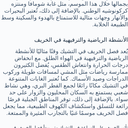
بجمالها خلال هذا الموسم، مثل غابة شومافا ومنتزه
كركونوشيه الوطني. بالإضافة إلى ذلك، تُعتبر البحيرات
والأنهار وجهات مثالية للاستمتاع بالهدوء والسكينة وسط
الطبيعة الخلابة.
الأنشطة الرياضية والترفيهية في الخريف
يُعد فصل الخريف في التشيك وقتًا مثاليًا للأنشطة
الرياضية والترفيهية في الهواء الطلق. مع انخفاض
درجات الحرارة وانتعاش الطقس، يُفضل الكثيرون
ممارسة رياضات مثل المشي لمسافات طويلة وركوب
الدراجات وصيد الأسماك. كما تُعتبر الغابات المتنوعة
في التشيك مكانًا رائعًا لجمع الفطر البري، وهي نشاط
شعبي يستمتع به السكان المحليون والزوار على حد
سواء. بالإضافة إلى ذلك، توفر المناطق الجبلية فرصًا
رائعة للتسلق واستكشاف الكهوف الطبيعية، مما يجعل
فصل الخريف موسمًا غنيًا بالتجارب المثيرة والممتعة.
تأثير الخريف على الزراعة في التشيك متى يبدأ فصل الخريف في