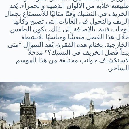
طبيعية خلابة من الألوان الذهبية والحمراء. يُعد
الخريف في التشيك وقتًا مثاليًا للاستمتاع بجمال
الريف والتجول في الغابات التي تصبح وكأنها
لوحات فنية. بالإضافة إلى ذلك، يكون الطقس
خلال هذا الفصل منعشًا ومناسبًا للأنشطة
الخارجية. بختام هذه الفقرة، يُعد السؤال “متى
يبدأ فصل الخريف في التشيك؟” مدخلاً
لاستكشاف جوانب مختلفة من هذا الموسم
الساحر.