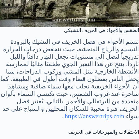
الطقس والأجواء في الخريف التشيكي
تتسم الأجواء في فصل الخريف في التشيك بالبرودة
النسبية والرياح المنعشة، حيث تنخفض درجات الحرارة
تدريجياً لتصل إلى مستويات تجعل النهار دافئاً والليل
بارداً. ينتج عن هذا التغير الجوي طقسًا مثاليًا لممارسة
الأنشطة الخارجية مثل المشي وركوب الدراجات، مما
يجعل الناس يفضلون قضاء وقت أطول في الطبيعة. كما
أن الأجواء الخريفية تجلب معها سماء صافية ومشاهد
ساحرة عند غروب الشمس، حيث تكتسي السماء بألوان
متعددة من البرتقالي والأحمر. بالتالي، يُعتبر فصل
الخريف فترة محببة للسكان المحليين والسياح على حد
سواء
https://answertrips.com
.
الاحتفالات والمهرجانات في الخريف