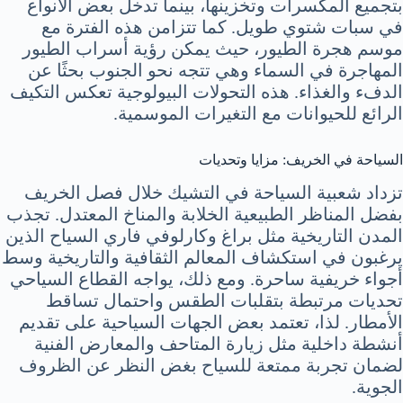
بتجميع المكسرات وتخزينها، بينما تدخل بعض الأنواع
في سبات شتوي طويل. كما تتزامن هذه الفترة مع
موسم هجرة الطيور، حيث يمكن رؤية أسراب الطيور
المهاجرة في السماء وهي تتجه نحو الجنوب بحثًا عن
الدفء والغذاء. هذه التحولات البيولوجية تعكس التكيف
الرائع للحيوانات مع التغيرات الموسمية.
السياحة في الخريف: مزايا وتحديات
تزداد شعبية السياحة في التشيك خلال فصل الخريف
بفضل المناظر الطبيعية الخلابة والمناخ المعتدل. تجذب
المدن التاريخية مثل براغ وكارلوفي فاري السياح الذين
يرغبون في استكشاف المعالم الثقافية والتاريخية وسط
أجواء خريفية ساحرة. ومع ذلك، يواجه القطاع السياحي
تحديات مرتبطة بتقلبات الطقس واحتمال تساقط
الأمطار. لذا، تعتمد بعض الجهات السياحية على تقديم
أنشطة داخلية مثل زيارة المتاحف والمعارض الفنية
لضمان تجربة ممتعة للسياح بغض النظر عن الظروف
الجوية.