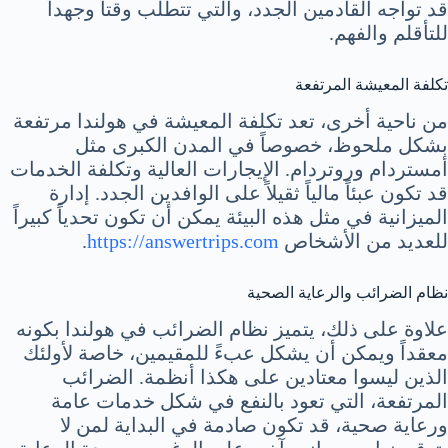
قد تواجه القادمين الجدد، والتي تتطلب وقتاً وجهداً
للتأقلم والفهم.
تكلفة المعيشة المرتفعة
من ناحية أخرى، تعد تكلفة المعيشة في هولندا مرتفعة
بشكل ملحوظ، خصوصاً في المدن الكبرى مثل
أمستردام وروتردام. الإيجارات العالية وتكلفة الخدمات
قد تكون عبئاً مالياً ثقيلاً على الوافدين الجدد. إدارة
الميزانية في مثل هذه البيئة يمكن أن تكون تحدياً كبيراً
للعديد من الأشخاص
https://answertrips.com
.
نظام الضرائب والرعاية الصحية
علاوة على ذلك، يتميز نظام الضرائب في هولندا بكونه
معقداً ويمكن أن يشكل عبءً للمقيمين، خاصة لأولئك
الذين ليسوا معتادين على هكذا أنظمة. الضرائب
المرتفعة، التي تعود بالنفع في شكل خدمات عامة
ورعاية صحية، قد تكون صادمة في البداية لمن لا