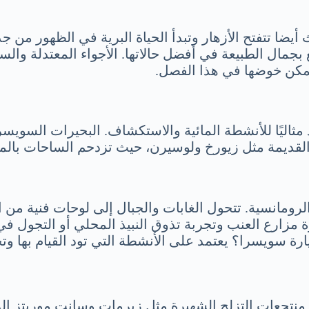
ا تتفتح الأزهار وتبدأ الحياة البرية في الظهور من جدي
ال الطبيعة في أفضل حالاتها. الأجواء المعتدلة والسماء 
مكن خوضها في هذا الفصل.
ثاليًا للأنشطة المائية والاستكشاف. البحيرات السويسري
لقديمة مثل زيورخ ولوسيرن، حيث تزدحم الساحات بالم
ومانسية. تتحول الغابات والجبال إلى لوحات فنية من الأل
ة مزارع العنب وتجربة تذوق النبيذ المحلي أو التجول في 
سويسرا؟ يعتمد على الأنشطة التي تود القيام بها وتجرب
تجعات التزلج الشهيرة مثل زيرمات وسانت موريتز الزوا