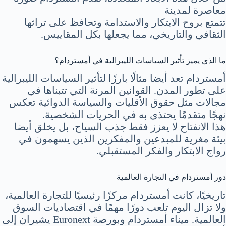
معاصرة لمدينة
تتمتع بروح الابتكار والاستدامة وتحافظ على تراثها
الثقافي والتاريخي، مما يجعلها بكل المقاييس.
ما الذي يميز تأثير السياسات الليبرالية في أمستردام؟
أمستردام تعد أيضا مثالًا بارزًا لتأثير السياسات الليبرالية
على تطور المدن. القوانين المرنة التي تتبناها في
مجالات مثل حقوق الأقليات والسياسة الدوائية تعكس
نهجًا متقدمًا يحتذى به في الحريات الشخصية.
هذا الانفتاح لا يعزز فقط جذب السياح، بل يخلق أيضا
بيئة مغرية للمبدعين والمفكرين الذين يسهمون في
رواج الابتكار والفكر المستقبلي.
دور أمستردام في التجارة العالمية
تاريخيًا، كانت أمستردام مركزًا رئيسيًا للتجارة العالمية،
ولا تزال اليوم تلعب دورًا مهمًا في اقتصاديات السوق
العالمية. ميناء أمستردام وبورصة Euronext يشيران إلى