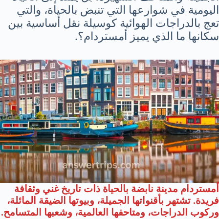
اليومية في شوارعها التي تنبض بالحياة، والتي
تعج بالدراجات الهوائية كوسيلة نقل أساسية بين
سكانها ما الذي يميز أمستردام؟.
أمستردام مدينة نابضة بالحياة ذات تاريخ غني وثقافة
فريدة. تشتهر بأقنواتها الجميلة، وبيوتها الضيقة المائلة،
وركوب الدراجات، ومتاحفها العالمية، وشعبها المتسامح.