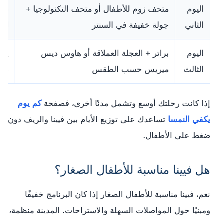
اليوم
متحف زوم للأطفال أو متحف التكنولوجيا +
نشا
الثاني
جولة خفيفة في السنتر
للت
اليوم
براتر + العجلة العملاقة أو هاوس ديس
يوم
الثالث
ميريس حسب الطقس
داخ
إذا كانت رحلتك أوسع وتشمل مدنًا أخرى، فصفحة
كم يوم
يكفي النمسا
تساعدك على توزيع الأيام بين فيينا والريف دون
ضغط على الأطفال.
هل فيينا مناسبة للأطفال الصغار؟
نعم، فيينا مناسبة للأطفال الصغار إذا كان البرنامج خفيفًا
ومبنيًا حول المواصلات السهلة والاستراحات. المدينة منظمة،