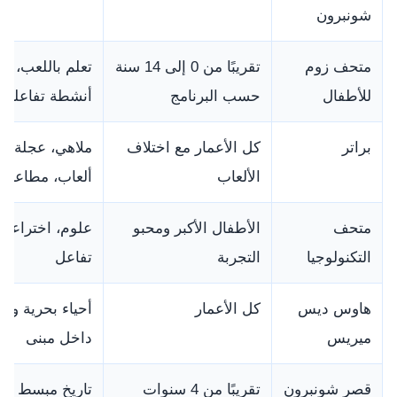
شونبرون
متحف زوم
تقريبًا من 0 إلى 14 سنة
تعلم باللعب، و
للأطفال
حسب البرنامج
أنشطة تفاعلية
براتر
كل الأعمار مع اختلاف
ملاهي، عجلة ف
الألعاب
ألعاب، مطاعم
متحف
الأطفال الأكبر ومحبو
علوم، اختراعات
التكنولوجيا
التجربة
تفاعل
هاوس ديس
كل الأعمار
أحياء بحرية وحي
ميريس
داخل مبنى
قصر شونبرون
تقريبًا من 4 سنوات
تاريخ مبسط وت