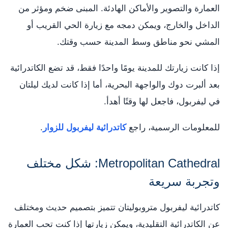
العمارة والتصوير والأماكن الهادئة. المبنى ضخم ومؤثر من
الداخل والخارج، ويمكن دمجه مع زيارة الحي القريب أو
المشي نحو مناطق وسط المدينة حسب وقتك.
إذا كانت زيارتك للمدينة يومًا واحدًا فقط، قد تضع الكاتدرائية
بعد ألبرت دوك والواجهة البحرية، أما إذا كانت لديك ليلتان
في ليفربول، فاجعل لها وقتًا أهدأ.
للمعلومات الرسمية، راجع
كاتدرائية ليفربول للزوار
.
Metropolitan Cathedral: شكل مختلف
وتجربة سريعة
كاتدرائية ليفربول متروبوليتان تتميز بتصميم حديث ومختلف
عن الكاتدرائية التقليدية، ويمكن زيارتها إذا كنت تحب العمارة