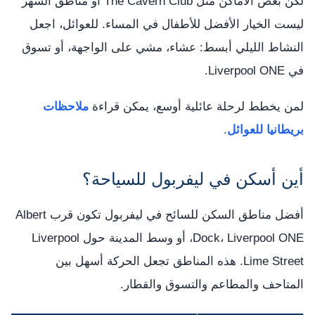
لكن بعض الأماكن مثل The Cavern Club أو مناطق السهر
ليست الخيار الأفضل للأطفال في المساء. للعوائل، اجعل
النشاط الليلي أبسط: عشاء، مشي على الواجهة، أو تسوق
في Liverpool ONE.
لمن يخطط لرحلة عائلية أوسع، يمكن قراءة
ملاحظات
بريطانيا للعوائل
.
أين أسكن في ليفربول للسياحة؟
أفضل مناطق السكن للسائح في ليفربول تكون قرب Albert
Dock، Liverpool ONE، أو وسط المدينة حول Liverpool
Lime Street. هذه المناطق تجعل الحركة أسهل بين
المتاحف والمطاعم والتسوق والقطار.