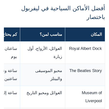
أفضل الأماكن السياحية في ليفربول
باختصار
المكان
مناسب لمن؟
كم يحتاج تق
Royal Albert Dock
العوائل، الأزواج، أول
ساعتان إ
زيارة
يوم
The Beatles Story
محبو الموسيقى
ساعة ونص
والبيتلز
ساعتين
Museum of
العوائل ومحبو التاريخ
ساعة إلى 
Liverpool