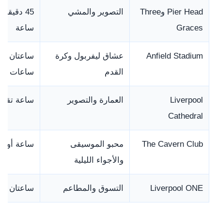
Pier Head وThree
التصوير والمشي
45 دقيقة 
Graces
ساعة
Anfield Stadium
عشاق ليفربول وكرة
القدم
ساعات
Liverpool
العمارة والتصوير
ساعة تقريبً
Cathedral
The Cavern Club
محبو الموسيقى
ساعة أو أك
والأجواء الليلية
Liverpool ONE
التسوق والمطاعم
ساعتان أو 