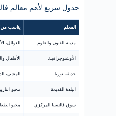
جدول سريع لأهم معالم فالن
المعلم
يناسب من؟
مدينة الفنون والعلوم
العوائل، ال
الأوشنوجرافيك
الأطفال وال
حديقة توريا
المشي، الد
البلدة القديمة
محبو التار
سوق فالنسيا المركزي
محبو الطعا