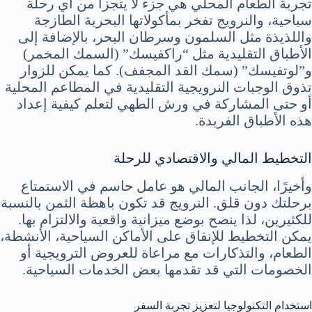
تجربة الطعام المحلي هي جزء لا يتجزأ من أي رحلة
سياحية، والنرويج تفخر بمأكولاتها البحرية الطازجة
واللذيذة مثل السلمون وسرطان البحر، بالإضافة إلى
الأطباق التقليدية مثل “راكفيسك” (السمك المخمر)
و”لوتفيسك” (سمك القد المجفف). كما يمكن للزوار
تذوق الوجبات النرويجية التقليدية في المطاعم المحلية
أو حتى المشاركة في ورش الطهي لتعلم كيفية إعداد
هذه الأطباق الفريدة.
التخطيط المالي والاقتصادي للرحلة
وأخيرًا، الجانب المالي هو عامل حاسم في الاستمتاع
برحلتك دون قلق. النرويج قد تكون باهظة الثمن بالنسبة
للكثيرين، لذا ينصح بوضع ميزانية واقعية والالتزام بها.
يمكن التخطيط للإنفاق على الأماكن السياحية، الأنشطة،
الطعام، والتذكارات مع مراعاة للعروض الترويجية أو
الخصومات التي قد تقدمها بعض الخدمات السياحية.
استخدام التكنولوجيا لتعزيز تجربة السفر