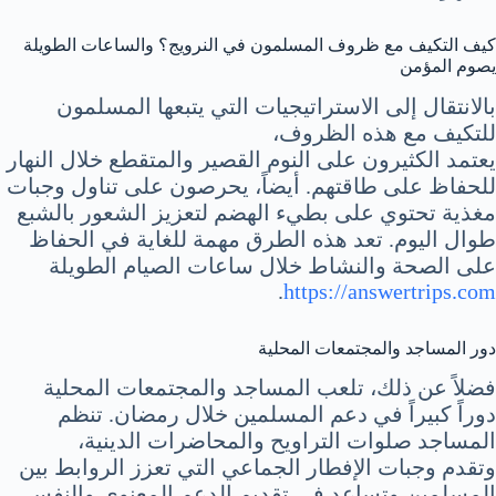
كيف التكيف مع ظروف المسلمون في النرويج؟ والساعات الطويلة
يصوم المؤمن
بالانتقال إلى الاستراتيجيات التي يتبعها المسلمون
للتكيف مع هذه الظروف،
يعتمد الكثيرون على النوم القصير والمتقطع خلال النهار
للحفاظ على طاقتهم. أيضاً، يحرصون على تناول وجبات
مغذية تحتوي على بطيء الهضم لتعزيز الشعور بالشبع
طوال اليوم. تعد هذه الطرق مهمة للغاية في الحفاظ
على الصحة والنشاط خلال ساعات الصيام الطويلة
.
https://answertrips.com
دور المساجد والمجتمعات المحلية
فضلاً عن ذلك، تلعب المساجد والمجتمعات المحلية
دوراً كبيراً في دعم المسلمين خلال رمضان. تنظم
المساجد صلوات التراويح والمحاضرات الدينية،
وتقدم وجبات الإفطار الجماعي التي تعزز الروابط بين
المسلمين وتساعد في تقديم الدعم المعنوي والنفسي.