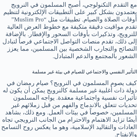
مع التقدم التكنولوجي، أصبح المسلمون في النرويج
يعتمدون بشكل كبير على التطبيقات الإلكترونية لتنظيم
أوقات الصلاة والصيام. تطبيقات مثل “Muslim Pro”
تقدم مواقيت دقيقة متكيفة مع خطوط العرض العالية
للنرويج، وتذكيرات بأوقات السحور والإفطار. بالإضافة
إلى ذلك، تقدم منصات التواصل الاجتماعي فرصاً لتبادل
النصائح والتجارب الشخصية بين المسلمين، مما يعزز
الشعور بالمجتمع والدعم المتبادل.
التأثير النفسي والاجتماعي للصيام في بيئة غير مسلمة
كيف يصوم المسلمون في النرويج؟ صيام رمضان في
دولة ذات أغلبية غير مسلمة كالنرويج يمكن أن يكون له
تأثيرات نفسية واجتماعية معقدة. يواجه المسلمون
تحديات تتعلق بالاندماج والفهم من قبل زملائهم غير
المسلمين، خصوصاً في بيئات العمل. ومع ذلك، بشاهد
أيضًا تزايد الاهتمام والاحترام من الجانب النرويجي تجاه
العادات والتقاليد الإسلامية، وهو ما يعكس روح التسامح
والانفتاح.