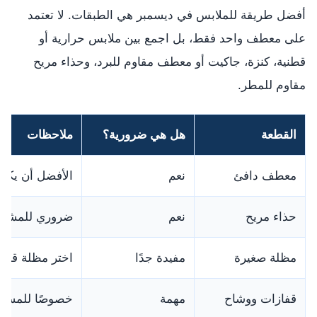
أفضل طريقة للملابس في ديسمبر هي الطبقات. لا تعتمد
على معطف واحد فقط، بل اجمع بين ملابس حرارية أو
قطنية، كنزة، جاكيت أو معطف مقاوم للبرد، وحذاء مريح
مقاوم للمطر.
القطعة
هل هي ضرورية؟
ملاحظات
معطف دافئ
نعم
الأفضل أن يكون
حذاء مريح
نعم
ضروري للمشي ع
مظلة صغيرة
مفيدة جدًا
اختر مظلة قوية
قفازات ووشاح
مهمة
خصوصًا للمساء 