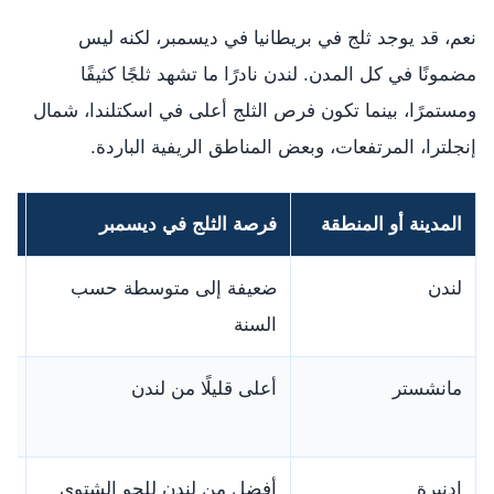
نعم، قد يوجد ثلج في بريطانيا في ديسمبر، لكنه ليس
مضمونًا في كل المدن. لندن نادرًا ما تشهد ثلجًا كثيفًا
ومستمرًا، بينما تكون فرص الثلج أعلى في اسكتلندا، شمال
إنجلترا، المرتفعات، وبعض المناطق الريفية الباردة.
المدينة أو المنطقة
فرصة الثلج في ديسمبر
مل
لندن
ضعيفة إلى متوسطة حسب
ال
السنة
مانشستر
أعلى قليلًا من لندن
ال
مز
إدنبرة
أفضل من لندن للجو الشتوي
مد