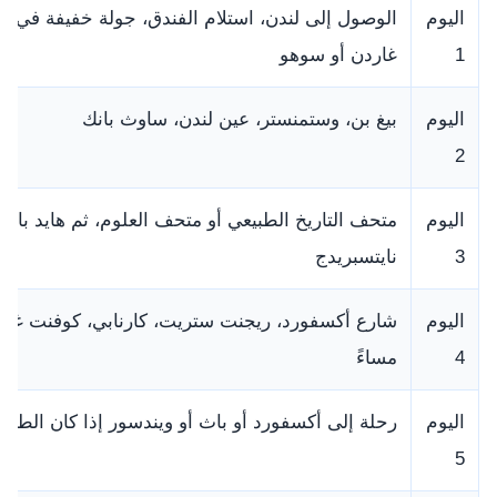
اليوم
الوصول إلى لندن، استلام الفندق، جولة خفيفة في ك
1
غاردن أو سوهو
اليوم
بيغ بن، وستمنستر، عين لندن، ساوث بانك
2
اليوم
متحف التاريخ الطبيعي أو متحف العلوم، ثم هايد بارك
3
نايتسبريدج
اليوم
شارع أكسفورد، ريجنت ستريت، كارنابي، كوفنت غار
4
مساءً
اليوم
رحلة إلى أكسفورد أو باث أو ويندسور إذا كان الطقس
5