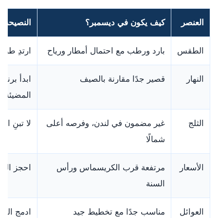
العنصر
كيف يكون في ديسمبر؟
النصيحة ا
الطقس
بارد ورطب مع احتمال أمطار ورياح
ارتدِ طبق
النهار
قصير جدًا مقارنة بالصيف
ابدأ برنا
المضيئة
الثلج
غير مضمون في لندن، وفرصه أعلى
لا تبنِ ال
شمالًا
الأسعار
مرتفعة قرب الكريسماس ورأس
احجز الفن
السنة
العوائل
مناسب جدًا مع تخطيط جيد
ادمج المت