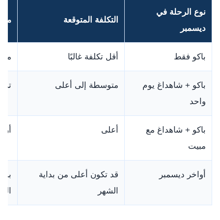
نوع الرحلة في
التكلفة المتوقعة
ملا
ديسمبر
باكو فقط
أقل تكلفة غالبًا
منا
باكو + شاهداغ يوم
متوسطة إلى أعلى
ترتف
واحد
باكو + شاهداغ مع
أعلى
أريح
مبيت
أواخر ديسمبر
قد تكون أعلى من بداية
بسب
الشهر
الفن