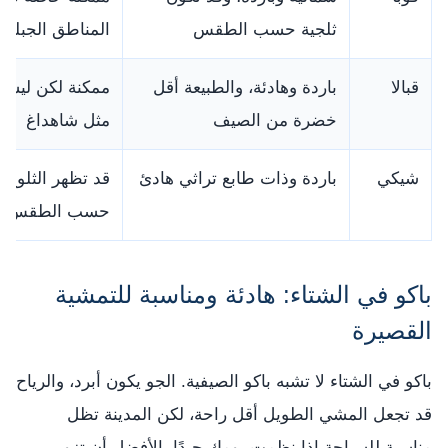
ثلجية حسب الطقس
المناطق الجبلية
قبالا
باردة وهادئة، والطبيعة أقل
ممكنة لكن ليس
خضرة من الصيف
مثل شاهداغ
شيكي
باردة وذات طابع تراثي هادئ
قد تظهر الثلوج
حسب الطقس
باكو في الشتاء: هادئة ومناسبة للتمشية
القصيرة
باكو في الشتاء لا تشبه باكو الصيفية. الجو يكون أبرد، والرياح
قد تجعل المشي الطويل أقل راحة، لكن المدينة تظل
مناسبة للسياحة إذا نظمت يومك جيدًا. الأفضل أن تزور