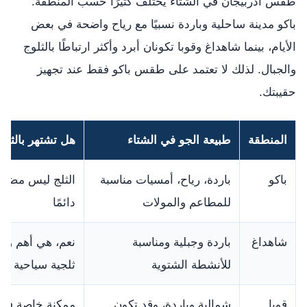
طقس أذربيجان في الشتاء يختلف كثيرًا حسب المنطقة.
باكو مدينة ساحلية وباردة نسبيًا مع رياح واضحة في بعض
الأيام، بينما شاهداغ وقوبا تكونان أبرد وأكثر ارتباطًا بالثلوج
والجبال. لذلك لا تعتمد على طقس باكو فقط عند تجهيز
حقيبتك.
المنطقة
طبيعة الجو في الشتاء
هل تشتهر بالثلو
باكو
باردة، رياح، أمسيات مناسبة
الثلج ليس مضمون
للمطاعم والمولات
دائمًا
شاهداغ
باردة وجبلية ومناسبة
نعم، هي أهم وج
للأنشطة الشتوية
ثلجية سياحية
قوبا
شمالية وباردة، وقد تكون
ممكنة خاصة في