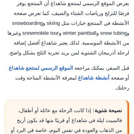
يعرض الموقع الرسمي لمنتجع شاهداغ أن المنتجع يوفر
فرصًا للتزلج ورياضات الشتاء والصيف، كما تعرض صفحة
الأنشطة في المنتجع خيارات مثل skiing وsnowboarding
وsnow tubing وwinter paintball وsnowmobile tour وغيرها
من الأنشطة الموسمية. لذلك يعتبر شاهداغ أفضل إضافة
لرحلة أذربيجان الشتوية لمن يريد تجربة الثلج بشكل واضح.
قبل السفر، يمكنك مراجعة
الموقع الرسمي لمنتجع شاهداغ
أو صفحة
أنشطة شاهداغ
لمعرفة الأنشطة المتاحة وقت
رحلتك.
نصيحة شتوية:
إذا كانت الرحلة مع عائلة أو أطفال،
فالمبيت ليلة في شاهداغ أو قريبًا منها قد يكون أريح
من الذهاب والعودة في نفس اليوم، خاصة في البرد أو