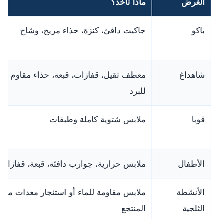
الغرض
ماذا تأخذ؟
باكو
جاكيت دافئ، كنزة، حذاء مريح، وشاح
شاهداغ
معطف ثقيل، قفازات، قبعة، حذاء مقاوم
للبرد
قوبا
ملابس شتوية كاملة وطبقات
الأطفال
ملابس حرارية، جوارب دافئة، قبعة، قفازات
الأنشطة
ملابس مقاومة للماء أو استئجار معدات من
الثلجية
المنتجع