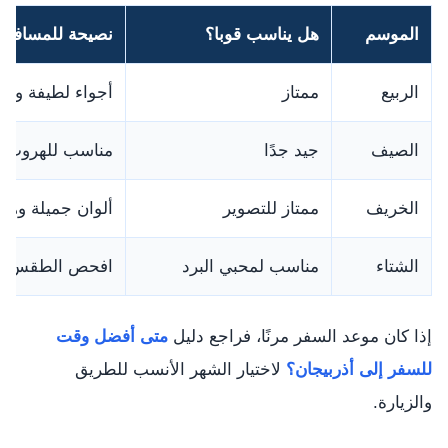
الموسم
هل يناسب قوبا؟
نصيحة للمسافر
الربيع
ممتاز
أجواء لطيفة وطب
الصيف
جيد جدًا
مناسب للهروب من
الخريف
ممتاز للتصوير
ألوان جميلة وهدو
الشتاء
مناسب لمحبي البرد
افحص الطقس وحا
إذا كان موعد السفر مرنًا، فراجع دليل
متى أفضل وقت
للسفر إلى أذربيجان؟
لاختيار الشهر الأنسب للطريق
والزيارة.