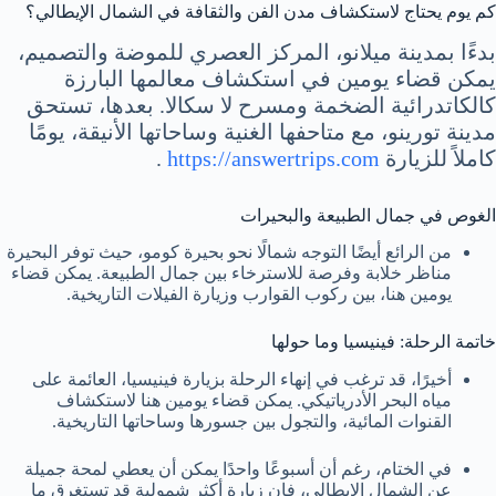
كم يوم يحتاج لاستكشاف مدن الفن والثقافة في الشمال الإيطالي؟
بدءًا بمدينة ميلانو، المركز العصري للموضة والتصميم،
يمكن قضاء يومين في استكشاف معالمها البارزة
كالكاتدرائية الضخمة ومسرح لا سكالا. بعدها، تستحق
مدينة تورينو، مع متاحفها الغنية وساحاتها الأنيقة، يومًا
كاملاً للزيارة
https://answertrips.com
.
الغوص في جمال الطبيعة والبحيرات
من الرائع أيضًا التوجه شمالًا نحو بحيرة كومو، حيث توفر البحيرة
مناظر خلابة وفرصة للاسترخاء بين جمال الطبيعة. يمكن قضاء
يومين هنا، بين ركوب القوارب وزيارة الفيلات التاريخية.
خاتمة الرحلة: فينيسيا وما حولها
أخيرًا، قد ترغب في إنهاء الرحلة بزيارة فينيسيا، العائمة على
مياه البحر الأدرياتيكي. يمكن قضاء يومين هنا لاستكشاف
القنوات المائية، والتجول بين جسورها وساحاتها التاريخية.
في الختام، رغم أن أسبوعًا واحدًا يمكن أن يعطي لمحة جميلة
عن الشمال الإيطالي، فإن زيارة أكثر شمولية قد تستغرق ما