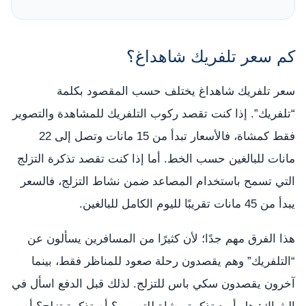
كم سعر تلفريك شاهداغ؟
سعر تلفريك شاهداغ يختلف حسب المقصود بكلمة
“تلفريك”. إذا كنت تقصد ركوب التلفريك للمشاهدة والتصوير
فقط كمشاة، فالأسعار تبدأ من 15 مانات وتصل إلى 22
مانات للبالغين حسب الخط. أما إذا كنت تقصد تذكرة التزلج
التي تسمح باستخدام المصاعد ضمن نشاط التزلج، فالسعر
يبدأ من 45 مانات تقريبًا لليوم الكامل للبالغين.
هذا الفرق مهم جدًا؛ لأن كثيرًا من المسافرين يسألون عن
“التلفريك” وهم يقصدون رحلة صعود للمناظر فقط، بينما
آخرون يقصدون سكي باس للتزلج. لذلك قبل الدفع اسأل في