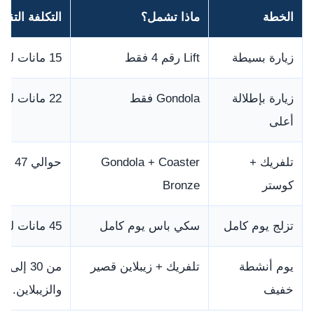
الخطة
ماذا تشمل؟
التكلفة التق
زيارة بسيطة
Lift رقم 4 فقط
15 مانات للبالغ أو 10 مانات للطفل.
زيارة بإطلالة
Gondola فقط
22 مانات للبالغ أو 16 مانات للطفل.
أعلى
تلفريك +
Gondola + Coaster
حوالي 47 مانات للبالغ.
كوستر
Bronze
تزلج يوم كامل
سكي باس يوم كامل
45 مانات للبالغ، دون معدات أو دروس.
يوم أنشطة
تلفريك + زيبلاين قصير
خفيف
والزيبلاين.