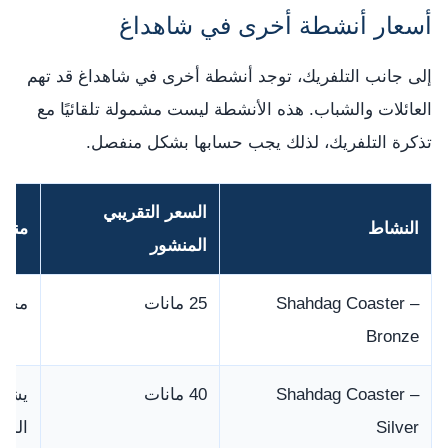
أسعار أنشطة أخرى في شاهداغ
إلى جانب التلفريك، توجد أنشطة أخرى في شاهداغ قد تهم
العائلات والشباب. هذه الأنشطة ليست مشمولة تلقائيًا مع
تذكرة التلفريك، لذلك يجب حسابها بشكل منفصل.
السعر التقريبي
النشاط
مناس
المنشور
Shahdag Coaster –
25 مانات
محبو
Bronze
Shahdag Coaster –
40 مانات
يشمل
Silver
المن