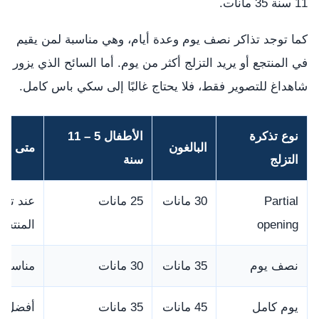
11 سنة 35 مانات.
كما توجد تذاكر نصف يوم وعدة أيام، وهي مناسبة لمن يقيم
في المنتجع أو يريد التزلج أكثر من يوم. أما السائح الذي يزور
شاهداغ للتصوير فقط، فلا يحتاج غالبًا إلى سكي باس كامل.
نوع تذكرة
الأطفال 5 – 11
البالغون
متى تخت
التزلج
سنة
Partial
30 مانات
25 مانات
عند تش
opening
المنتجع.
نصف يوم
35 مانات
30 مانات
مناسب ل
يوم كامل
45 مانات
35 مانات
أفضل خي