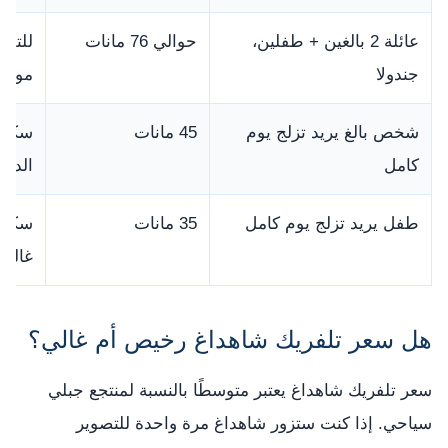
عائلة 2 بالغين + طفلين،
حوالي 76 مانات
للتلف
جندولا
مواص
شخص بالغ يريد تزلج يوم
45 مانات
سكي 
كامل
الدر
طفل يريد تزلج يوم كامل
35 مانات
سكي ب
غالبًا.
هل سعر تلفريك شاهداغ رخيص أم غالي؟
سعر تلفريك شاهداغ يعتبر متوسطًا بالنسبة لمنتجع جبلي
سياحي. إذا كنت ستزور شاهداغ مرة واحدة للتصوير