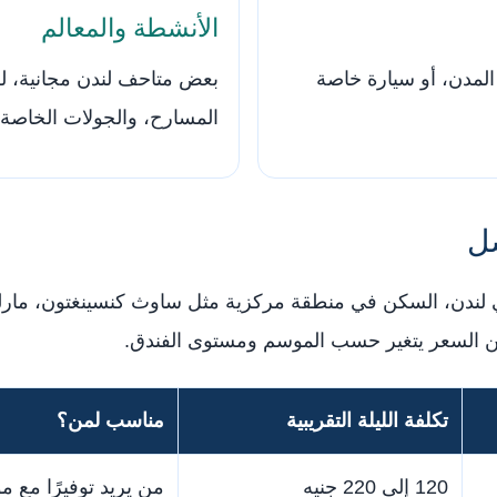
الأنشطة والمعالم
المدن، أو سيارة خاصة
بعض متاحف لندن مجانية، لكن
المسارح، والجولات الخاصة
سل
ي لندن، السكن في منطقة مركزية مثل ساوث كنسينغتون، مارلي
لكن السعر يتغير حسب الموسم ومستوى الفندق.
تكلفة الليلة التقريبية
مناسب لمن؟
120 إلى 220 جنيه
من يريد توفيرًا مع م