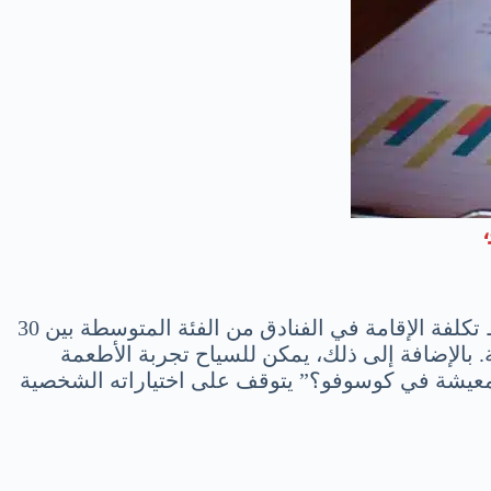
لا شك أن التكلفة اليومية للإقامة والطعام في كوسوفو تلعب دورًا كبيرًا في تحديد ميزانية الرحلة. يتراوح متوسط تكلفة الإقامة في الفنادق من الفئة المتوسطة بين 30
ولة. بالإضافة إلى ذلك، يمكن للسياح تجربة الأطعمة
 المعيشة في كوسوفو؟” يتوقف على اختياراته الشخصية