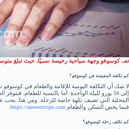
تع
د
كوسوفو وجهة سياحية رخيصة نسبيًا، حيث تبلغ متوسط تكلف
كم تكلفة المعيشة في كوسوفو؟
إلى 50 يورو لليلة الواحدة. أما بالنسبة للطعام، فت
المحلية التي تضيف نكهة خاصة للرحلة. ومن هنا، يجب عل
فيما يخص السكن والطعام
https://answertrips.com
.
كم تكلف رحلة كوسوفو؟