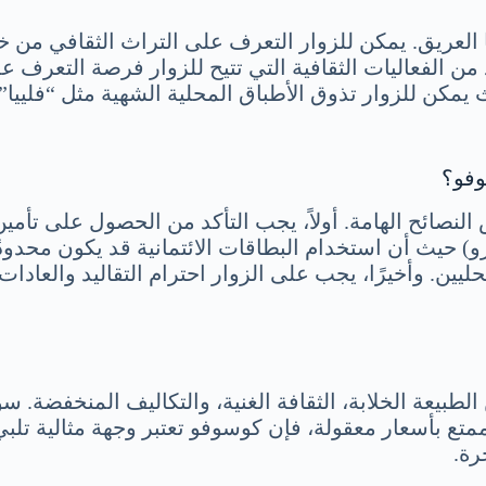
 العريق. يمكن للزوار التعرف على التراث الثقافي من خ
يد من الفعاليات الثقافية التي تتيح للزوار فرصة التعرف
مكن للزوار تذوق الأطباق المحلية الشهية مثل “فلييا” و
وفو؟
نصائح الهامة. أولاً، يجب التأكد من الحصول على تأمي
ورو) حيث أن استخدام البطاقات الائتمانية قد يكون محدود
حليين. وأخيرًا، يجب على الزوار احترام التقاليد والعاد
لطبيعة الخلابة، الثقافة الغنية، والتكاليف المنخفضة.
 بأسعار معقولة، فإن كوسوفو تعتبر وجهة مثالية تلبي ج
رة.