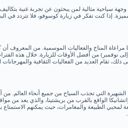
وجهة سياحية مثالية لمن يبحثون عن تجربة غنية بتكالي
زة. إذا كنت تفكر في زيارة كوسوفو، فلا تتردد في ا
راعاة المناخ والفعاليات الموسمية. من المعروف أن كو
لى نوفمبر) من أفضل الأوقات للزيارة. خلال هذه الفترات
 إلى ذلك، تقام العديد من الفعاليات الثقافية والمهرجان
شهيرة التي تجذب السياح من جميع أنحاء العالم. من أبر
راتشانيكا الواقع بالقرب من بريشتينا، والذي يعد من موا
رائعة لمحبي الطبيعة والمغامرات، حيث يمكنهم الاستمت