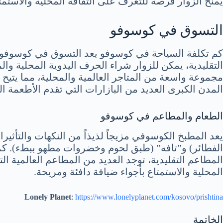
يمنح الزوار فرصة للتعرف على الثقافة المحلية والاستمت
التسوق في كوسوفو
كم تكلفة السياحة في كوسوفو يعد التسوق في كوسوفو تجر
التقليدية، يمكن للزوار شراء الحرف اليدوية المحلية وال
مجموعة واسعة من المتاجر العالمية والمحلية، مما يتيح 
المدن الكبرى العديد من البازارات التي تقدم الأطعمة 
الطعام والمطاعم في كوسوفو
يعد المطبخ الكوسوفي مزيجاً لذيذاً من النكهات والتأثير
الفطائر) و”تافه” (طبق لحوم وخضروات مطهو ببطء). كما
المطاعم التقليدية، توجد العديد من المطاعم العالمية ا
المحلية والاستمتاع بأجواء ضيافة دافئة ومريحة.
Lonely Planet
:
https://www.lonelyplanet.com/kosovo/prishtina
الخاتمة