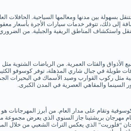
تنقل بسهولة بين مدنها ومعالمها السياحية. الحافلات الع
ة إلى ذلك، تتوفر خدمات سيارات الأجرة بأسعار معقولة
التنقل واستكشاف المناطق الريفية والجبلية. من الضرور
يع الأذواق والفئات العمرية. من الرياضات الشتوية مثل 
ت طويلة في جبال شاري المذهلة، توفر كوسوفو الكثير
ائية مثل ركوب القوارب وصيد الأسماك في البحيرات الجمي
دور السينما والمقاهي العصرية في المدن الكبرى.
 الكوسوفية وتقام على مدار العام. من أبرز المهرجانات
قام مهرجان بريشتينا جاز السنوي الذي يعرض مجموعة مت
رجان “فلوريت” الذي يعكس التراث الشعبي من خلال الم