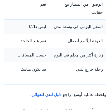
الوصول من المطار مع
نعم
راح
حقائب
التنقل اليومي في وسط لندن
ليس دائمًا
الم
العودة ليلًا مع أطفال
نعم عند الحاجة
اخت
زيارة أكثر من معلم في اليوم
حسب المسافات
اجم
رحلة خارج لندن
قد يكون مناسبًا
قار
كبي
ولخطة عائلية أوسع، راجع
دليل لندن للعوائل
.