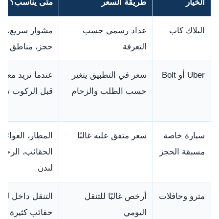
الخيار
طريقة السعر
متى يناسب؟
البلاك كاب
عداد رسمي حسب
مشوار سريع، ع
التعرفة
حجز، مناطق مر
Uber أو Bolt
سعر في التطبيق يتغير
عندما تريد معرف
حسب الطلب والزحام
قبل الركوب تقريب
سيارة خاصة
سعر متفق عليه غالبًا
المطار، العوائل،
مسبقة الحجز
الحقائب، الرحل
لندن
مترو وحافلات
أرخص غالبًا للتنقل
التنقل داخل لند
اليومي
حقائب كثيرة