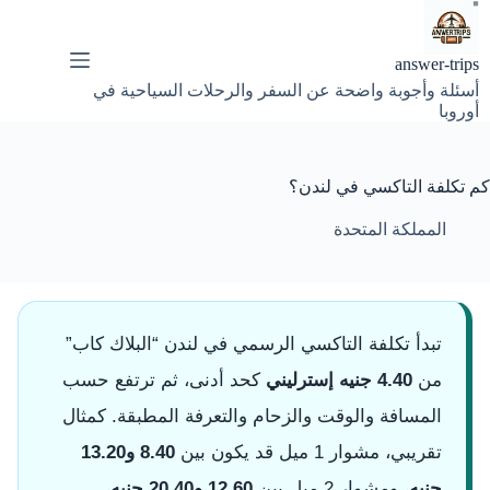
لتجاوز
لى
لمحتوى
answer-trips
أسئلة وأجوبة واضحة عن السفر والرحلات السياحية في
أوروبا
كم تكلفة التاكسي في لندن؟
المملكة المتحدة
تبدأ تكلفة التاكسي الرسمي في لندن “البلاك كاب”
من
4.40 جنيه إسترليني
كحد أدنى، ثم ترتفع حسب
المسافة والوقت والزحام والتعرفة المطبقة. كمثال
تقريبي، مشوار 1 ميل قد يكون بين
8.40 و13.20
جنيه
، ومشوار 2 ميل بين
12.60 و20.40 جنيه
،