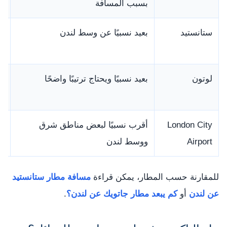
بسبب المسافة
ال
ستانستيد
بعيد نسبيًا عن وسط لندن
ات
ال
لوتون
بعيد نسبيًا ويحتاج ترتيبًا واضحًا
ا
و
London City
أقرب نسبيًا لبعض مناطق شرق
قد
Airport
ووسط لندن
ال
للمقارنة حسب المطار، يمكن قراءة
مسافة مطار ستانستيد
عن لندن
أو
كم يبعد مطار جاتويك عن لندن؟
.