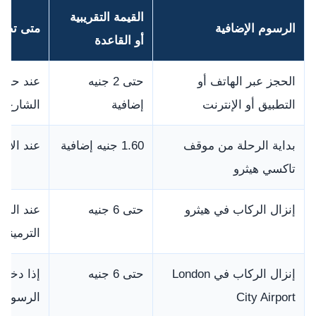
القيمة التقريبية
الرسوم الإضافية
متى تطب
أو القاعدة
الحجز عبر الهاتف أو
حتى 2 جنيه
عند حجز 
التطبيق أو الإنترنت
إضافية
الشارع
بداية الرحلة من موقف
1.60 جنيه إضافية
عند الان
تاكسي هيثرو
إنزال الركاب في هيثرو
حتى 6 جنيه
عند الدخ
الترمينال
إنزال الركاب في London
حتى 6 جنيه
إذا دخل 
City Airport
الرسوم