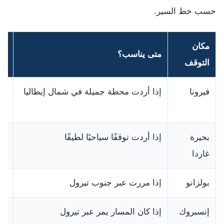
حسب خط السير.
مكان
متى يناسب؟
مل
التوقف
فيرونا
إذا أردت محطة جميلة في شمال إيطاليا
من
الر
بحيرة
إذا أردت توقفًا سياحيًا لطيفًا
جم
غاردا
ال
بولزانو
إذا مررت عبر جنوب تيرول
مح
إنسبروك
إذا كان المسار يمر عبر تيرول
مد