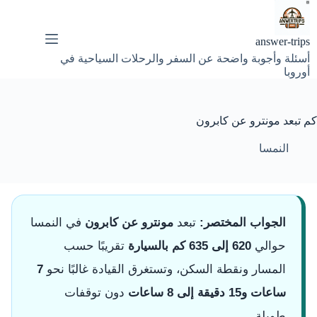
لتجاوز
لى
لمحتوى
answer-trips
أسئلة وأجوبة واضحة عن السفر والرحلات السياحية في
أوروبا
كم تبعد مونترو عن كابرون
النمسا
الجواب المختصر:
تبعد
مونترو عن كابرون
في النمسا
حوالي
620 إلى 635 كم بالسيارة
تقريبًا حسب
المسار ونقطة السكن، وتستغرق القيادة غالبًا نحو
7
ساعات و15 دقيقة إلى 8 ساعات
دون توقفات
طويلة.