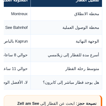
تفصيل القطار
المعلومة العملية
محطة الانطلاق
Montreux
محطة الوصول العملية
 am See Bahnhof
الوجهة النهائية
Kaprun بالباص المحلي أو التاكسي
أسرع مدة للقطار إلى زيلامسي
حوالي 8 ساعات و20 دقيقة في بعض الجداول
متوسط رحلة القطار
حوالي 11 ساعة و30 دقيقة تقريبًا
هل يوجد قطار مباشر إلى كابرون؟
لا، الأفضل الوصو
نصيحة حجز:
ابحث عن القطار إلى
Zell am See