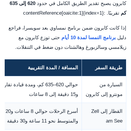
كابرون يصبح تقدير الطريق الكامل في حدود
620 إلى 635
كم
تقريبًا. :contentReference[oaicite:1]{index=1}
إذا كانت كابرون ضمن برنامج نمساوي بعد سويسرا، فراجع
دليل
برنامج النمسا لمدة 10 أيام
حتى توزع كابرون مع
زيلامسي وسالزبورغ وهالشتات دون ضغط في التنقلات.
طريقة السفر
المسافة / المدة التقريبية
السيارة من
مونترو إلى كابرون
و15 دقيقة إلى 8 ساعات
القطار إلى Zell
أسرع الرحلات حو
am See
والمتوسط نحو 11 ساعة و30 دقيقة