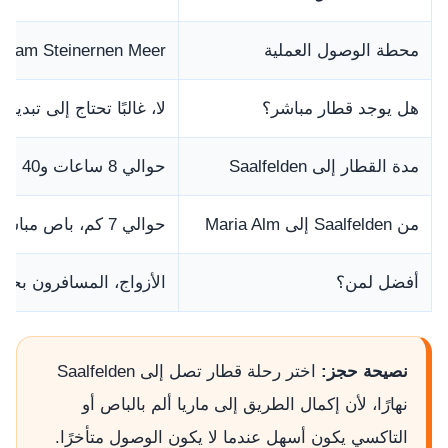
محطة الوصول العملية
en am Steinernen Meer
هل يوجد قطار مباشر؟
لا، غالبًا تحتاج إلى تبديل عبر  HB
مدة القطار إلى Saalfelden
حوالي 8 ساعات و40 دقيقة في بعض المسارات
من Saalfelden إلى Maria Alm
حوالي 7 كم، باص مباشر نحو 16 دقيقة أو تاكسي نحو 7 دقائق تقريبًا
أفضل لمن؟
الأزواج، المسافرون بحقا
نصيحة حجز:
اختر رحلة قطار تصل إلى Saalfelden
نهارًا، لأن إكمال الطريق إلى ماريا ألم بالباص أو
التاكسي يكون أسهل عندما لا يكون الوصول متأخرًا.