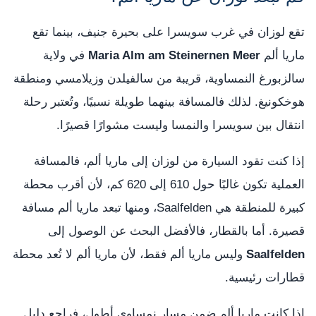
تقع لوزان في غرب سويسرا على بحيرة جنيف، بينما تقع
ماريا ألم
Maria Alm am Steinernen Meer
في ولاية
سالزبورغ النمساوية، قريبة من سالفيلدن وزيلامسي ومنطقة
هوخكونيغ. لذلك فالمسافة بينهما طويلة نسبيًا، وتُعتبر رحلة
انتقال بين سويسرا والنمسا وليست مشوارًا قصيرًا.
إذا كنت تقود السيارة من لوزان إلى ماريا ألم، فالمسافة
العملية تكون غالبًا حول 610 إلى 620 كم، لأن أقرب محطة
كبيرة للمنطقة هي Saalfelden، ومنها تبعد ماريا ألم مسافة
قصيرة. أما بالقطار، فالأفضل البحث عن الوصول إلى
Saalfelden
وليس ماريا ألم فقط، لأن ماريا ألم لا تُعد محطة
قطارات رئيسية.
إذا كانت ماريا ألم ضمن مسار نمساوي أطول، فراجع دليل