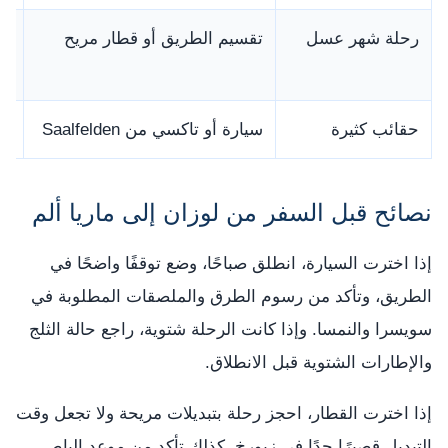
رحلة شهر عسل
تقسيم الطريق أو قطار مريح
ال
ال
حقائب كثيرة
سيارة أو تاكسي من Saalfelden
أس
نصائح قبل السفر من لوزان إلى ماريا ألم
إذا اخترت السيارة، انطلق صباحًا، وضع توقفًا واضحًا في
الطريق، وتأكد من رسوم الطرق والملصقات المطلوبة في
سويسرا والنمسا. وإذا كانت الرحلة شتوية، راجع حالة الثلج
والإطارات الشتوية قبل الانطلاق.
إذا اخترت القطار، احجز رحلة بتبديلات مريحة ولا تجعل وقت
التبديل قصيرًا جدًا في زيورخ. كذلك تأكد من موعد الباص