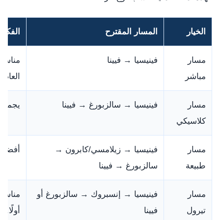
الخيار
المسار المقترح
الفكرة
مسار
فينيسيا → فيينا
مناسب 
مباشر
العاصم
مسار
فينيسيا → سالزبورغ → فيينا
يجمع ب
كلاسيكي
مسار
فينيسيا → زيلامسي/كابرون →
أفضل ل
طبيعة
سالزبورغ → فيينا
مسار
فينيسيا → إنسبروك → سالزبورغ أو
مناسب 
تيرول
فيينا
أولًا.