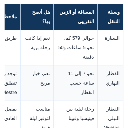
وسيلة
المسافة أو الزمن
هل أنصح
ملاحظات
التنقل
التقريبي
بها؟
السيارة
حوالي 579 كم،
نعم إذا كانت
طريق طوي
نحو 5 ساعات و50
رحلة برية
دقيقة
القطار
نحو 7 إلى 11
نعم، خيار
توجد رحل
النهاري
ساعة حسب
مريح
القطار
Mestre.
القطار
رحلة ليلية بين
مناسب
الليلي
فينيسيا وفيينا
لتوفير ليلة
العادي لل
Nightjet
فندق