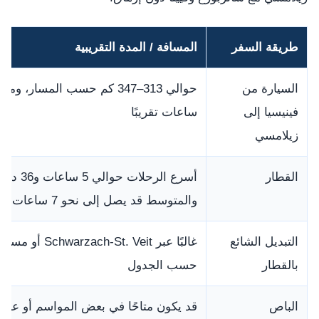
طريقة السفر
المسافة / المدة التقريبية
السيارة من
فينيسيا إلى
ساعات تقريبًا
زيلامسي
القطار
أسرع الرحلات حوالي 5 س
والمتوسط قد يصل إلى نحو 7 ساعات و42 دقيقة
التبديل الشائع
غالبًا عبر arzach-St. Veit
بالقطار
حسب الجدول
الباص
قد يكون متاحًا في بعض المواسم أو عبر