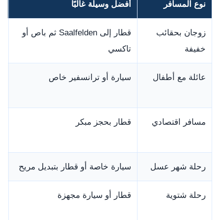
نوع المسافر
أفضل وسيلة غالبًا
ا
زوجان بحقائب
قطار إلى Saalfelden ثم باص أو
م
خفيفة
تاكسي
و
عائلة مع أطفال
سيارة أو ترانسفير خاص
أ
ا
مسافر اقتصادي
قطار بحجز مبكر
ق
و
رحلة شهر عسل
سيارة خاصة أو قطار بتبديل مريح
ا
رحلة شتوية
قطار أو سيارة مجهزة
ا
و