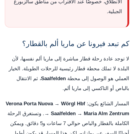
الانطلاق، خصوصًا عند الاقتراب من مناطق سالزبورغ
الجبلية.
كم تبعد فيرونا عن ماريا ألم بالقطار؟
لا توجد عادة رحلة قطار مباشرة إلى ماريا ألم نفسها، لأن
البلدة لا تملك محطة قطار رئيسية للرحلات الطويلة. الخيار
العملي هو الوصول إلى محطة
Saalfelden
، ثم الانتقال
بالباص أو التاكسي إلى ماريا ألم.
المسار الشائع يكون:
Verona Porta Nuova → Wörgl Hbf
→ Saalfelden → Maria Alm Zentrum
. وتستغرق الرحلة
الكاملة بالقطار والباص حوالي 7 ساعات و5 دقائق. ويمكن
أحيانًا السفر عبر بولزانو، لكن هذا المسار قد يكون أطول