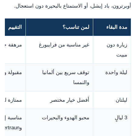
أوبرترون، باد إيشل، أو الاستمتاع بالبحيرة دون استعجال.
مدة البقاء
لمن تناسب؟
التقييم
زيارة دون
غير مناسبة من فرايبورغ
مرهقة جدًا
مبيت
ليلة واحدة
توقف سريع بين ألمانيا
مقبولة ومنا
والنمسا
ليلتان
أفضل خيار مختصر
ممتازة لها
3 ليالٍ
محبو الهدوء والبحيرات
وObertraun