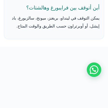
أين أتوقف بين فرايبورغ وهالشتات؟
يمكن التوقف في لينداو، بريغنز، ميونخ، سالزبورغ، باد
إيشل، أو أوبرتراون حسب الطريق والوقت المتاح.
من نحن
|
اتصل بنا
|
سياسة الخصوصية
|
اتفاقية الاستخدام
|
السفر إلى النمسا مع سائق
جميع الحقوق محفوظة © 2026 Answer Trips