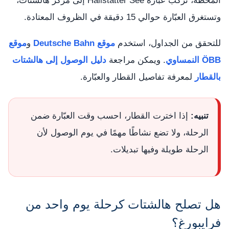
المحطة، تركب عبّارة Hallstätter See إلى مركز هالشتات،
وتستغرق العبّارة حوالي 15 دقيقة في الظروف المعتادة.
للتحقق من الجداول، استخدم
موقع Deutsche Bahn
و
موقع
ÖBB النمساوي
. ويمكن مراجعة
دليل الوصول إلى هالشتات
بالقطار
لمعرفة تفاصيل القطار والعبّارة.
تنبيه:
إذا اخترت القطار، احسب وقت العبّارة ضمن
الرحلة، ولا تضع نشاطًا مهمًا في يوم الوصول لأن
الرحلة طويلة وفيها تبديلات.
هل تصلح هالشتات كرحلة يوم واحد من
فرايبورغ؟