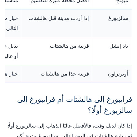
ميونخ
أفضل محطة كبيرة للتقسيم
مناسبة ك
سالزبورغ
إذا أردت مدينة قبل هالشتات
خيار ممتا
التالي
باد إيشل
قريبة من هالشتات
بديل عمل
أو غالية
أوبرتراون
قريبة جدًا من هالشتات
خيار هاد
فرايبورغ إلى هالشتات أم فرايبورغ إلى
سالزبورغ أولًا؟
إذا كان لديك وقت، فالأفضل غالبًا الذهاب إلى سالزبورغ أولًا
ثم زيارة هالشتات في اليوم التالي. سالزبورغ مدينة أكبر