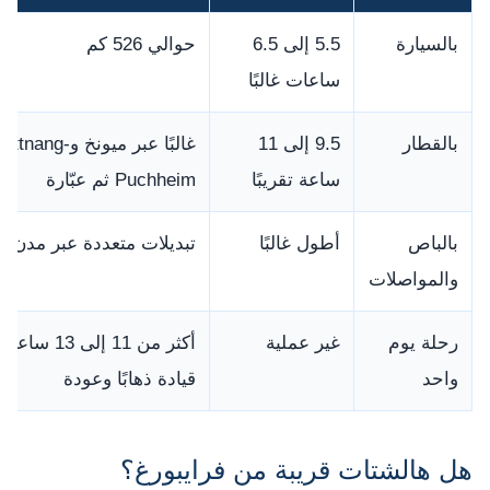
بالسيارة
5.5 إلى 6.5
حوالي 526 كم
ساعات غالبًا
بالقطار
9.5 إلى 11
غالبًا عبر ميونخ وAttnang-
ساعة تقريبًا
Puchheim ثم عبّارة
بالباص
أطول غالبًا
تبديلات متعددة عبر مدن أك
والمواصلات
رحلة يوم
غير عملية
أكثر من 11 إلى 13 ساعة
واحد
قيادة ذهابًا وعودة
هل هالشتات قريبة من فرايبورغ؟