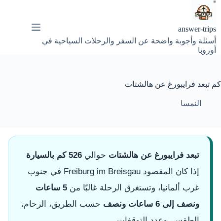
لتجاوز
لى
لمحتوى
answer-trips
أسئلة وأجوبة واضحة عن السفر والرحلات السياحية في
أوروبا
كم تبعد فرايبورغ عن هالشتات
النمسا
تبعد فرايبورغ عن هالشتات
حوالي
526 كم بالسيارة
إذا كان المقصود Freiburg im Breisgau في جنوب
غرب ألمانيا، وتستغرق الرحلة غالبًا من
5 ساعات
ونصف إلى 6 ساعات ونصف
حسب الطريق، الزحام،
الطقس، وعدد التوقفات.