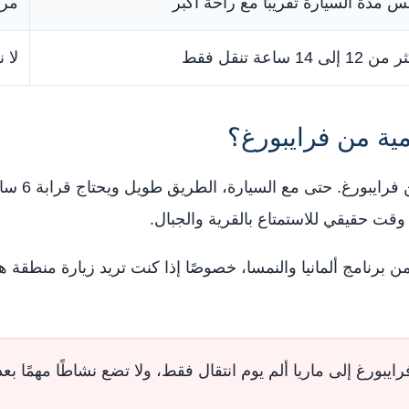
س مدة السيارة تقريبًا مع راحة أكبر
مري
 12 إلى 14 ساعة تنقل فقط
لا ن
مية من فرايبورغ؟
لا، لا ننصح
 وقت حقيقي للاستمتاع بالقرية والجبال.
برنامج ألمانيا والنمسا، خصوصًا إذا كنت تريد زيارة منطقة ه
ايبورغ إلى ماريا ألم يوم انتقال فقط، ولا تضع نشاطًا مهمًا بع