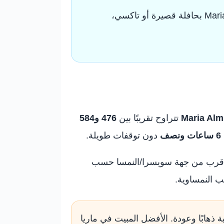
بالقطار، لا تصل عادة إلى ماريا ألم مباشرة؛ أقرب محطة عملية هي Saalfelden، ثم تكمل إلى Maria Alm بحافلة قصيرة أو تاكسي،
Maria Alm
تتراوح تقريبًا بين
476 و584
دون توقفات طويلة.
رق أقرب من جهة سويسرا/النمسا حسب
ب النمساوية.
ة ذهابًا وعودة. الأفضل المبيت في ماريا