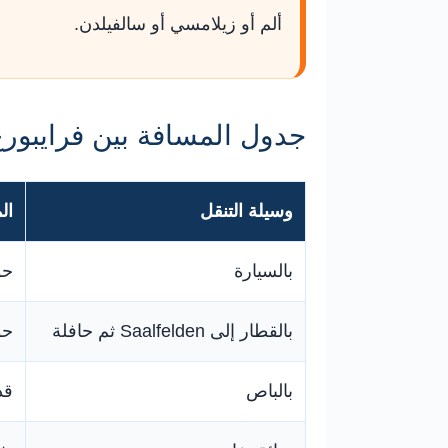
ألم أو زيلامسي أو سالفيلدن.
جدول المسافة بين فرايبورغ 
وسيلة التنقل
ال
بالسيارة
حوالي 476 – 4
بالقطار إلى Saalfelden ثم حافلة
حوالي 9 سا
بالباص
قد يتجا