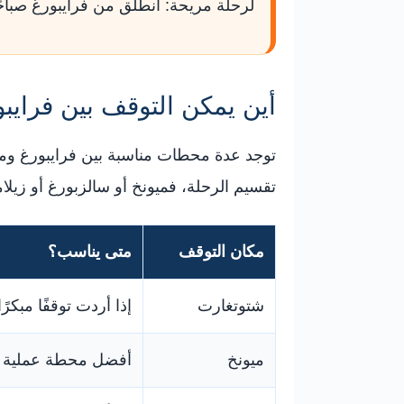
لرحلة مريحة: انطلق من فرايبورغ صباحً
أين يمكن التوقف بين فرايبو
توجد عدة محطات مناسبة بين فرايبورغ ومار
تقسيم الرحلة، فميونخ أو سالزبورغ أو ز
مكان التوقف
متى يناسب؟
شتوتغارت
إذا أردت توقفًا مبكرًا
ميونخ
أفضل محطة عملية ل