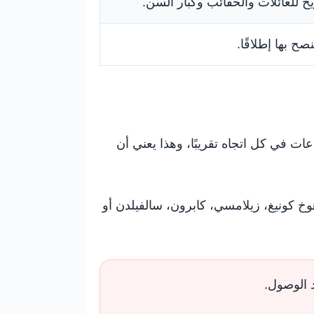
ح للعائلات والحقائب وكبار السن.
نصح بها إطلاقًا.
 بزيارة ماريا ألم كرحلة يومية من فرايبورغ. حتى مع السيارة، الطريق طويل ويحتاج قرابة 6 ساعات في كل اتجاه تقريبًا، وهذا يعني أن
وخ كونيغ، زيلامسي، كابرون، سالفيلدن أو
د الوصول.