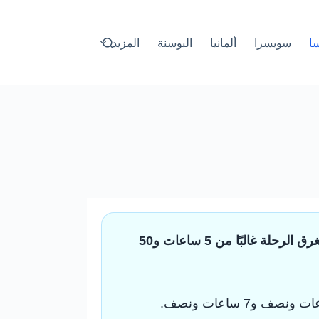
سا
سويسرا
ألمانيا
البوسنة
المزيد
تبعد فرايبورغ عن ماريا ألم في النمسا حوالي 476 إلى 584 كم بالسيارة حسب الطريق المختار، وتستغرق الرحلة غالبًا من 5 ساعات و50