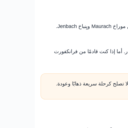
بيرتساو قرية سياحية جميلة على ضفاف بحيرة آخن سي Achensee في ولاية تيرول النمساوية، قريبة من موراخ Maurach ويِنباخ Jenbach.
 أما إذا كنت قادمًا من فرانكفورت
ا تصلح كرحلة سريعة ذهابًا وعودة.