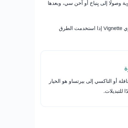
ة وصولًا إلى يِنباخ أو آخن سي، وبعدها
إذا كنت تقود سيارة مستأجرة، انتبه إلى موضوع دخول النمسا ورسوم الطرق السريعة أو الملصق النمساوي Vignette إذا استخدمت الطرق
ة
ى Jenbach ثم الحافلة أو التاكسي إلى بيرتساو هو الخيار
ًا للتبديلات.