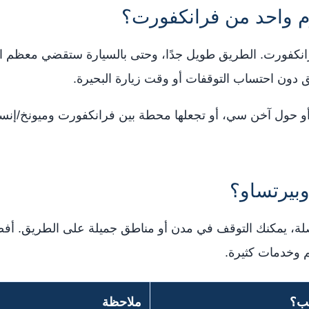
م واحد من فرانكفورت؟
فرانكفورت. الطريق طويل جدًا، وحتى بالسيارة ستقضي معظم ال
و أو حول آخن سي، أو تجعلها محطة بين فرانكفورت وميونخ/إن
وبيرتساو؟
لقيادة 5 أو 6 ساعات متواصلة، يمكنك التوقف في مدن أو مناطق جميلة على الط
م وخدمات كثيرة.
سب؟
ملاحظة