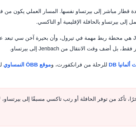
دة قطار مباشر إلى بيرتساو نفسها. المسار العملي يكون من فر
يوضح موقع آخن سي الرسمي أن Jenbach هي محطة ربط مهمة في تيرول، وأن بحيرة آخن
ف وقت الانتقال من Jenbach إلى بيرتساو.
لمانيا DB
للرحلة من فرانكفورت، و
موقع ÖBB النمساوي
لل
ان وصولك إلى Jenbach متأخرًا، تأكد من توفر الحافلة أو رتب تاكسي مسبقًا إلى