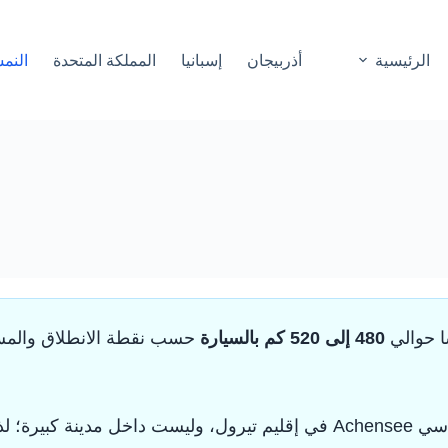
الرئيسية
أذربيجان
إسبانيا
المملكة المتحدة
النم
ا حوالي
480 إلى 520 كم بالسيارة
حسب نقطة الانطلاق والمسار
بيرتساو Pertisau تقع على بحيرة آخن سي Achensee في إقليم تيرول، وليست د