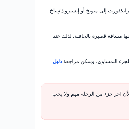
انكفورت إلى ميونخ أو إنسبروك/يِنباخ
 سي تبعد عنها مسافة قصيرة بالحافلة. لذلك عند
جزء النمساوي، ويمكن مراجعة
دليل
 بيرتساو، لأن آخر جزء من الرحلة مهم ولا يجب