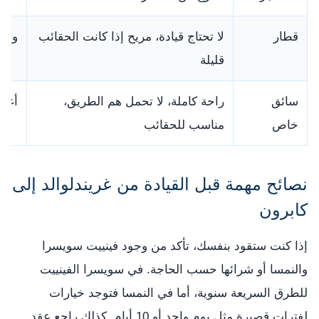
قطار
لا تحتاج قيادة، مريح إذا كانت الحقائب
وقت 
قليلة
سائق
راحة كاملة، لا تحمل هم الطريق،
أغلى
خاص
مناسب للحقائب
نصائح مهمة قبل القيادة من غريندلوالد إلى
كابرون
إذا كنت ستقود بنفسك، تأكد من وجود فينييت سويسرا
والنمسا أو شرائها حسب الحاجة. في سويسرا الفينييت
للطرق السريعة سنوية، أما في النمسا فتوجد خيارات
لفترات قصيرة مثل يوم واحد أو 10 أيام. كذلك راجع عقد