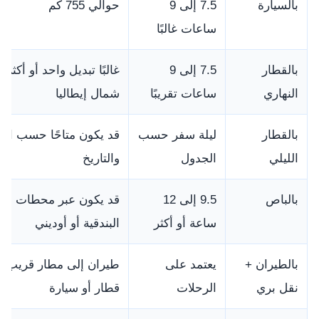
بالسيارة
7.5 إلى 9
حوالي 755 كم
ساعات غالبًا
بالقطار
7.5 إلى 9
غالبًا تبديل واحد أو أكثر 
النهاري
ساعات تقريبًا
شمال إيطاليا
بالقطار
ليلة سفر حسب
قد يكون متاحًا حسب ال
الليلي
الجدول
والتاريخ
بالباص
9.5 إلى 12
قد يكون عبر محطات مث
ساعة أو أكثر
البندقية أو أوديني
بالطيران +
يعتمد على
طيران إلى مطار قريب ث
نقل بري
الرحلات
قطار أو سيارة