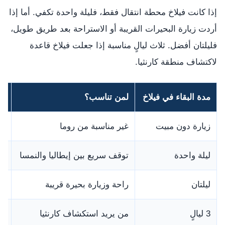
إذا كانت فيلاخ محطة انتقال فقط، فليلة واحدة تكفي. أما إذا
أردت زيارة البحيرات القريبة أو الاستراحة بعد طريق طويل،
فليلتان أفضل. ثلاث ليالٍ مناسبة إذا جعلت فيلاخ قاعدة
لاكتشاف منطقة كارنثيا.
مدة البقاء في فيلاخ
لمن تناسب؟
ال
زيارة دون مبيت
غير مناسبة من روما
مر
ليلة واحدة
توقف سريع بين إيطاليا والنمسا
من
ليلتان
راحة وزيارة بحيرة قريبة
أف
3 ليالٍ
من يريد استكشاف كارنثيا
مم