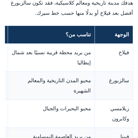
هدفك مدينة تاريخية ومعالم كلاسيكية، فقد تكون سالزبورغ
أفضل بعد فيلاخ أو بدلًا منها حسب خط سيرك.
الوجهة
تناسب من؟
مل
فيلاخ
من يريد محطة قريبة نسبيًا بعد شمال
عم
إيطاليا
سالزبورغ
محبو المدن التاريخية والمعالم
أبع
الشهيرة
زيلامسي
محبو البحيرات والجبال
يم
وكابرون
بر
فيينا
من يريد العاصمة النمساوية
أب