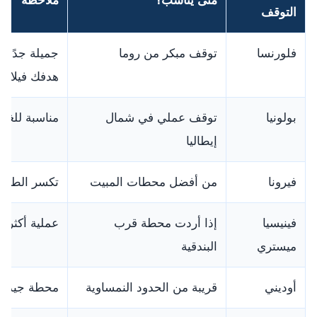
متى يناسب؟
ملاحظة
التوقف
فلورنسا
توقف مبكر من روما
جميلة جدًا، 
هدفك فيلاخ
بولونيا
توقف عملي في شمال
مناسبة للغدا
إيطاليا
فيرونا
من أفضل محطات المبيت
تكسر الطريق
فينيسيا
إذا أردت محطة قرب
عملية أكثر م
ميستري
البندقية
أوديني
قريبة من الحدود النمساوية
محطة جيدة 