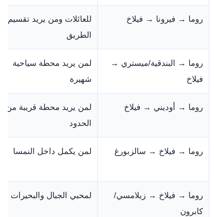
روما → فيرونا → فيلاخ
للعائلات ومن يريد تقسيم
الطريق
روما → البندقية/ميستري →
لمن يريد محطة سياحية
فيلاخ
شهيرة
روما → أوديني → فيلاخ
لمن يريد محطة قريبة من
الحدود
روما → فيلاخ → سالزبورغ
لمن يكمل داخل النمسا
روما → فيلاخ → زيلامسي/
لمحبي الجبال والبحيرات
كابرون