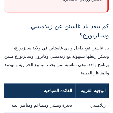
كم تبعد باد غاستن عن زيلامسي
وسالزبورغ؟
باد غاستن تقع داخل وادي غاستاين في ولاية سالزبورغ،
ويمكن ربطها بسهولة مع زيلامسي وكابرون وسالزبورغ ضمن
برنامج واحد. وهي مناسبة لمن يحب الينابيع الحرارية والهدوء
والمناظر الجبلية.
الوجهة القريبة
الفائدة السياحية
م
زيلامسي
بحيرة ومشي ومطاعم ومناظر ألبية
م