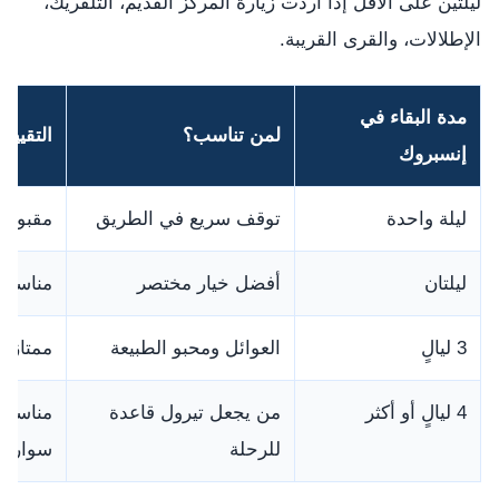
ليلتين على الأقل إذا أردت زيارة المركز القديم، التلفريك،
الإطلالات، والقرى القريبة.
مدة البقاء في
لمن تناسب؟
التقييم
إنسبروك
ليلة واحدة
توقف سريع في الطريق
مقبولة 
ليلتان
أفضل خيار مختصر
مناسبة 
3 ليالٍ
العوائل ومحبو الطبيعة
ممتازة 
4 ليالٍ أو أكثر
من يجعل تيرول قاعدة
مناسبة
للرحلة
سوارو