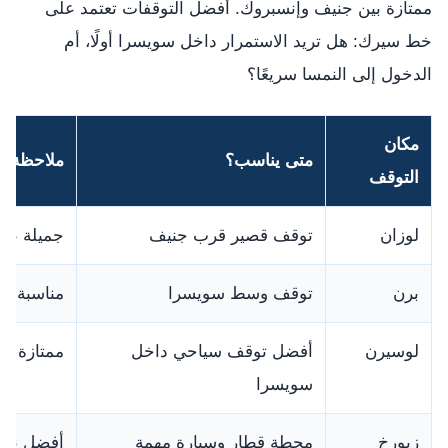
ممتازة بين جنيف وإنسبروك. أفضل التوقفات تعتمد على
خط سيرك: هل تريد الاستمرار داخل سويسرا أولًا، أم
الدخول إلى النمسا سريعًا؟
مكان
متى يناسب؟
ملاحظة
التوقف
لوزان
توقف قصير قرب جنيف
جميلة على 
برن
توقف وسط سويسرا
مناسبة لل
لوسيرن
أفضل توقف سياحي داخل
ممتازة لل
سويسرا
زيورخ
محطة قطار وسيارة مهمة
أفضل نقط