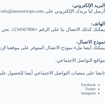
البريد الإلكتروني:
أرسل لنا بريدك الإلكتروني على info@answertrips.com وسنرد على استفساراتك في أقرب وقت ممكن.
الهاتف:
يمكنك كذلك الاتصال بنا على الرقم +1234567890. نحن متواجدون للرد على مكالماتك من الاثنين إلى الجمعة، من الساعة 9 صباحًا حتى 5 مساءً بتوقيت GMT.
نموذج الاتصال:
يمكنك أيضا ملء نموذج الاتصال المتوفر على موقعنا لإر
مواقع التواصل الاجتماعي:
تابعنا على منصات التواصل الاجتماعي أيضا للحصول على 
Facebook
Twitter
Instagram